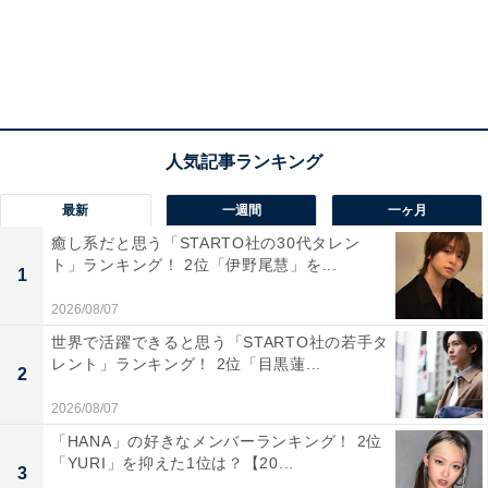
1位：トヨタ自動車
1位は「トヨタ自動車」でした。トヨタ自動車は、愛知
県豊田市に本社を置く世界有数の自動車メーカーです。
クルマづくりからモビリティカンパニーへのモデルチェ
最新
一週間
一ヶ月
ンジを進め、「もっといいモビリティ社会」の実現に向
癒し系だと思う「STARTO社の30代タレン
けて挑戦しています。
ト」ランキング！ 2位「伊野尾慧」を...
1
2026/08/07
カーボンニュートラルや自動運転、街づくりなど多岐に
世界で活躍できると思う「STARTO社の若手タ
わたる分野で事業領域を拡大しています。
レント」ランキング！ 2位「目黒蓮...
2
2026/08/07
次ページ
10位までのランキング結果を見る
「HANA」の好きなメンバーランキング！ 2位
「YURI」を抑えた1位は？【20...
3