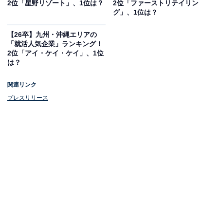
2位「星野リゾート」、1位は？
2位「ファーストリテイリン
グ」、1位は？
【お試しセット】野菜生活 720ml 6種類 x 各1本セット 野
【26卒】九州・沖縄エリアの
菜ジュース ペットボトル 野菜飲料 野菜生活 100 オリジナ
「就活人気企業」ランキング！
ルティッシュセット
2位「アイ・ケイ・ケイ」、1位
Amazonで見る
は？
関連リンク
プレスリリース