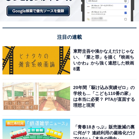
注目の連載
1
2
3
東野圭吾や湊かなえだけじゃな
い、「業と罪」を描く『映画ち
いかわ』から強く連想した映画
8選
20年間「駆け込み実績ゼロ」の
学校も…「こども110番の家」
は本当に必要？ PTAが直面する
理想と現実
「青春18きっぷ」販売激減の裏
に何が？ 連続利用の厳格化だけ
ではない「本当の理由」