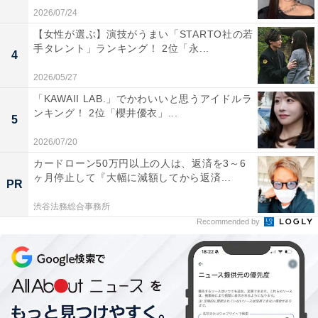
2026/07/24
【女性が選ぶ】演技がうまい「STARTO社の若
手タレント」ランキング！ 2位「永...
4
2026/05/27
「KAWAII LAB.」でかわいいと思うアイドルラ
ンキング！ 2位「櫻井優衣」...
5
2026/07/20
カードローン50万円以上の人は、返済を3～6
ヶ月停止して『大幅に減額してから返済...
PR
渋谷法務総合事務所
Recommended by
こちらもおすすめ
【26卒】関東エリアの「就活人気企業」ランキ
ング！ 2位は「日産自動車」、1位は？