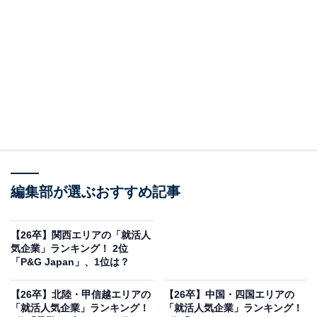
2位：カゴメ
2位は「カゴメ」でした。カゴメは、愛知県名古屋市中
区に本社を置く食品メーカーです。自然の恵みを生か
し、人の健康長寿に貢献するための研究開発や品種開
発、加工技術の開発に取り組んでいます。
特にトマトにおいては、農業から販売までの一貫したバ
リューチェーンを有しているのが特徴です。拠点は国内
外に多数あり、幅広い国や地域で事業を展開していま
編集部が選ぶおすすめ記事
す。
【26卒】関西エリアの「就活人
気企業」ランキング！ 2位
「P&G Japan」、1位は？
【26卒】北陸・甲信越エリアの
【26卒】中国・四国エリアの
「就活人気企業」ランキング！
「就活人気企業」ランキング！