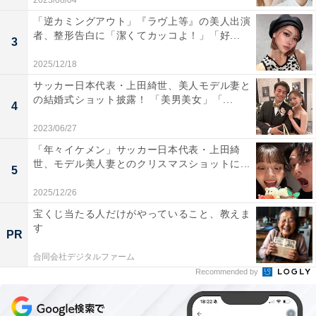
2023/08/04
「逆カミングアウト」『ラヴ上等』の美人出演
者、整形告白に「潔くてカッコよ！」「好...
3
2025/12/18
サッカー日本代表・上田綺世、美人モデル妻と
の結婚式ショット披露！ 「美男美女」「...
4
2023/06/27
「年々イケメン」サッカー日本代表・上田綺
世、モデル美人妻とのクリスマスショットに...
5
2025/12/26
宝くじ当たる人だけがやっていること、教えま
す
PR
合同会社デジタルファーム
Recommended by