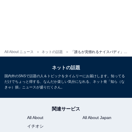
All About ニュース
ネットの話題
「誰もが見惚れるナイスバディ」レースクイーン・橘京、圧巻スタイルあらわな黒ビキニ姿を披露！
ネットの話題
国内外のSNSで話題の人＆トピックをタイムリーにお届けします。知ってる
だけでちょっと得する、なんだか楽しい気分になれる、ネット発「知ら（な
きゃ）損」ニュースが盛りだくさん。
関連サービス
All About
All About Japan
イチオシ