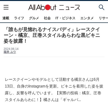
連載
ライフ
グルメ
社会
IT・ビジネス
エンタメ
リサ
「誰もが見惚れるナイスバディ」レースクイ
ーン・橘京、圧巻スタイルあらわな黒ビキニ
姿を披露！
2024.06.14
堀井 ユウ
レースクイーンやモデルとして活動する橘京さんは6月
13日、自身のInstagramを更新。ビキニを着用した姿を披
露し、反響を呼んでいます。【実際の投稿：橘京、圧巻
スタイルあらわに！】橘さんは「ギャルパ...