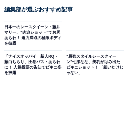
編集部が選ぶおすすめ記事
日本一のレースクイーン・藤井
マリー、“肉迫ショット”でお尻
あらわ！ 迫力満点の極限ボディ
を披露
「ナイスオッパイ」新人RQ・
“最強スタイルレースクィー
藤白ちらり、圧巻バストあらわ
ン”七瀬なな、美乳がはみ出た
に！ 人気投票の告知でビキニ姿
ビキニショット！ 「細いだけじ
を披露
ゃない」