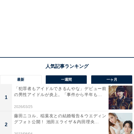
最新
一週間
一ヶ月
「犯罪者もアイドルできるんやな」デビュー前
の男性アイドルが炎上。「事件から半年も...
1
2026/03/25
藤田ニコル、稲葉友との結婚報告＆ウエディン
グフォト公開！ 池田エライザ＆内田理央...
2