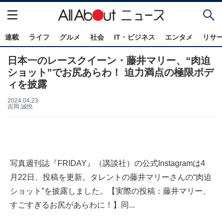
連載
ライフ
グルメ
社会
IT・ビジネス
エンタメ
リサ
日本一のレースクイーン・藤井マリー、“肉迫
ショット”でお尻あらわ！ 迫力満点の極限ボデ
ィを披露
2024.04.23
吉岡 誠悦
写真週刊誌『FRIDAY』（講談社）の公式Instagramは4
月22日、投稿を更新。タレントの藤井マリーさんの“肉迫
ショット”を披露しました。【実際の投稿：藤井マリー、
すごすぎるお尻があらわに！】同...