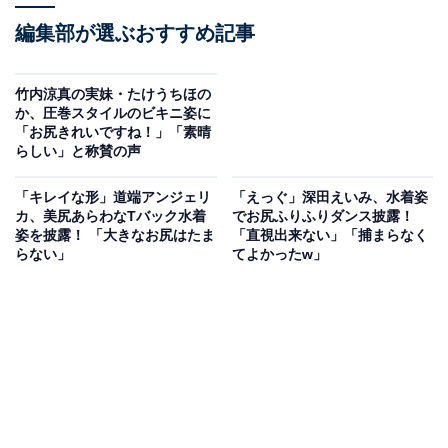
編集部が選ぶおすすめ記事
竹内涼真の実妹・たけうちほの
か、圧巻スタイルのビキニ姿に
「お尻きれいですね！」「素晴
らしい」と称賛の声
「キレイな形」道端アンジェリ
「えっぐ」深田えいみ、水着姿
カ、美尻あらわなTバック水着
でお尻ふりふりダンス披露！
姿を披露！ 「大きなお尻はたま
「直視出来ない」「捕まらなく
らない」
てよかったw」