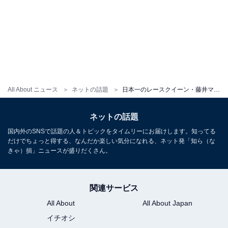
All About ニュース
ネットの話題
日本一のレースクイーン・藤井マリー、“肉迫ショット”でお尻あらわ！ 迫力満点の極限ボディを披露
ネットの話題
国内外のSNSで話題の人＆トピックをタイムリーにお届けします。知ってる
だけでちょっと得する、なんだか楽しい気分になれる、ネット発「知ら（な
きゃ）損」ニュースが盛りだくさん。
関連サービス
All About
All About Japan
イチオシ