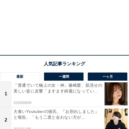
最新
一週間
一ヶ月
「普通でいて極上の女・神」篠崎愛、肌見せの
美しい姿に反響「ますます綺麗になってい...
1
2026/08/06
大食いYoutuberの彼氏、『お別れしました』
と報告。「もう二度と会わない方が...
2