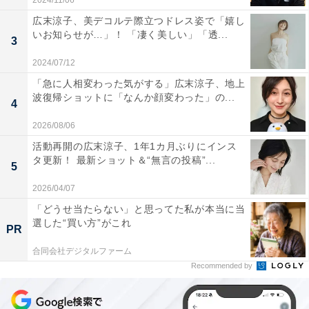
2024/11/06
広末涼子、美デコルテ際立つドレス姿で「嬉し
いお知らせが…」！ 「凄く美しい」「透...
3
2024/07/12
「急に人相変わった気がする」広末涼子、地上
波復帰ショットに「なんか顔変わった」の...
4
2026/08/06
活動再開の広末涼子、1年1カ月ぶりにインス
タ更新！ 最新ショット＆“無言の投稿”...
5
2026/04/07
「どうせ当たらない」と思ってた私が本当に当
選した“買い方”がこれ
PR
合同会社デジタルファーム
Recommended by