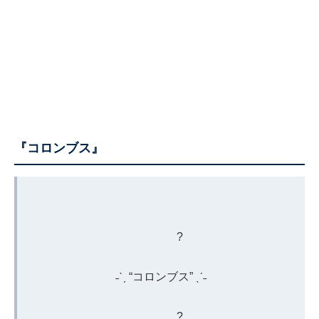
『コロンブス』
?️
˗ˋˏ “コロンブス” ˎˊ˗
?