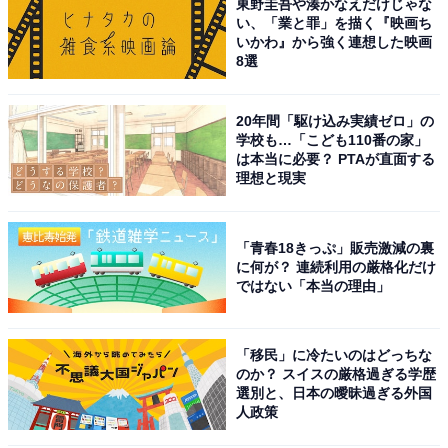
東野圭吾や湊かなえだけじゃな
い、「業と罪」を描く『映画ち
いかわ』から強く連想した映画
8選
20年間「駆け込み実績ゼロ」の
学校も…「こども110番の家」
は本当に必要？ PTAが直面する
理想と現実
「青春18きっぷ」販売激減の裏
に何が？ 連続利用の厳格化だけ
ではない「本当の理由」
「移民」に冷たいのはどっちな
のか？ スイスの厳格過ぎる学歴
選別と、日本の曖昧過ぎる外国
人政策