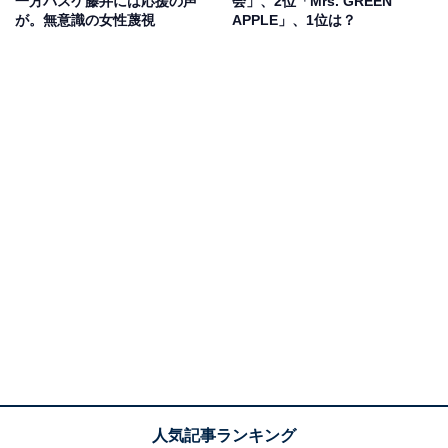
一方バスケ藤井には応援の声
会」、2位「Mrs. GREEN
が。無意識の女性蔑視
APPLE」、1位は？