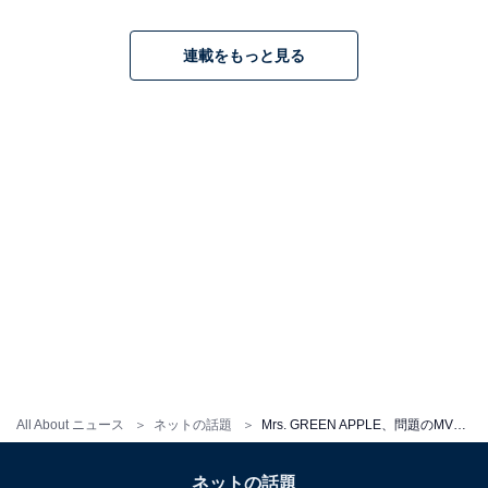
連載をもっと見る
All About ニュース
ネットの話題
Mrs. GREEN APPLE、問題のMVを公開停止し謝罪「歴史や文化的な背景への理解に欠ける表現が含まれていた」
ネットの話題