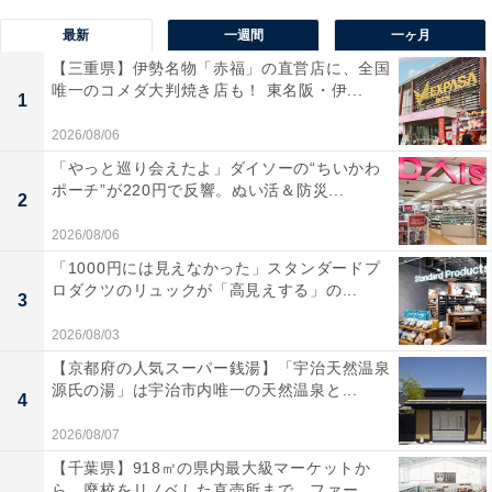
最新
一週間
一ヶ月
【三重県】伊勢名物「赤福」の直営店に、全国
唯一のコメダ大判焼き店も！ 東名阪・伊...
1
2026/08/06
「やっと巡り会えたよ」ダイソーの“ちいかわ
ポーチ”が220円で反響。ぬい活＆防災...
2
2026/08/06
「1000円には見えなかった」スタンダードプ
ロダクツのリュックが「高見えする」の...
3
2026/08/03
【京都府の人気スーパー銭湯】「宇治天然温泉
源氏の湯」は宇治市内唯一の天然温泉と...
4
2026/08/07
【千葉県】918㎡の県内最大級マーケットか
ら、廃校をリノベした直売所まで。ファー...