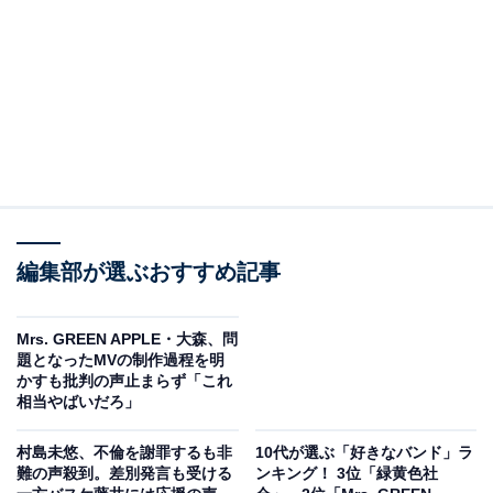
編集部が選ぶおすすめ記事
Mrs. GREEN APPLE・大森、問
題となったMVの制作過程を明
かすも批判の声止まらず「これ
相当やばいだろ」
村島未悠、不倫を謝罪するも非
10代が選ぶ「好きなバンド」ラ
難の声殺到。差別発言も受ける
ンキング！ 3位「緑黄色社