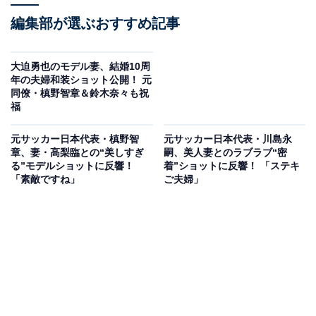
編集部が選ぶおすすめ記事
大迫勇也のモデル妻、結婚10周
年の夫婦和装ショット公開！ 元
同僚・槙野智章＆鈴木奈々も祝
福
元サッカー日本代表・槙野智
元サッカー日本代表・川島永
章、妻・高梨臨との“美しすぎ
嗣、美人妻とのラブラブ“密
る”モデルショットに反響！
着”ショットに反響！ 「ステキ
「素敵ですね」
ご夫婦」