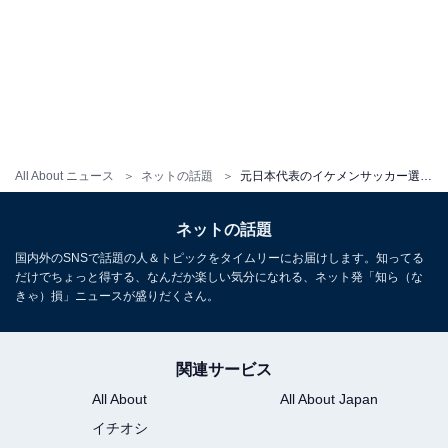
All About ニュース
ネットの話題
元日本代表のイケメンサッカー選手、8歳誕生日を迎えた娘との顔出しツーショット公開！ 祝福の声多数
ネットの話題
国内外のSNSで話題の人＆トピックをタイムリーにお届けします。知ってる
だけでちょっと得する、なんだか楽しい気分になれる、ネット発「知ら（な
きゃ）損」ニュースが盛りだくさん。
関連サービス
All About
All About Japan
イチオシ