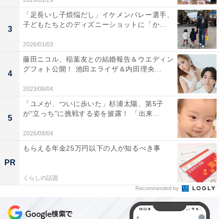
2026/01/29
「足長いし子煩悩だし」イケメンバレー選手、
子どもたちとのディズニーショットに「か...
3
2026/01/03
藤田ニコル、稲葉友との結婚報告＆ウエディン
グフォト公開！ 池田エライザ＆内田理央...
4
2023/08/04
「ユメが、ついに歩いた」杉浦太陽、第5子
が“立っち”に挑戦する姿を披露！ 「出来...
5
2026/08/04
もらえる年金25万円以下の人が知るべき事
PR
くらしの話題
Recommended by