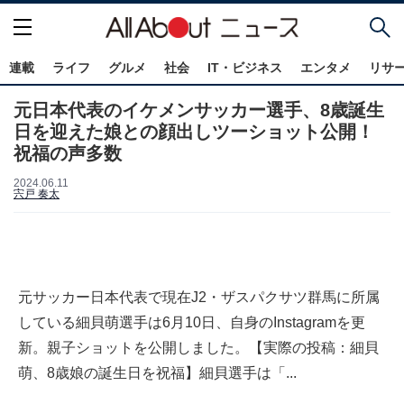
連載
ライフ
グルメ
社会
IT・ビジネス
エンタメ
リサ
元日本代表のイケメンサッカー選手、8歳誕生
日を迎えた娘との顔出しツーショット公開！
祝福の声多数
2024.06.11
宍戸 奏太
元サッカー日本代表で現在J2・ザスパクサツ群馬に所属
している細貝萌選手は6月10日、自身のInstagramを更
新。親子ショットを公開しました。【実際の投稿：細貝
萌、8歳娘の誕生日を祝福】細貝選手は「...