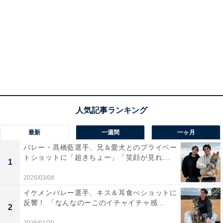
最新
一週間
一ヶ月
バレー・髙橋藍選手、兄＆愛犬とのプライベー
トショットに「超きちょー」「笑顔が見れ...
1
2026/03/08
イケメンバレー選手、キス＆耳食べショットに
反響！ 「なんなのーこのイチャイチャ感...
2