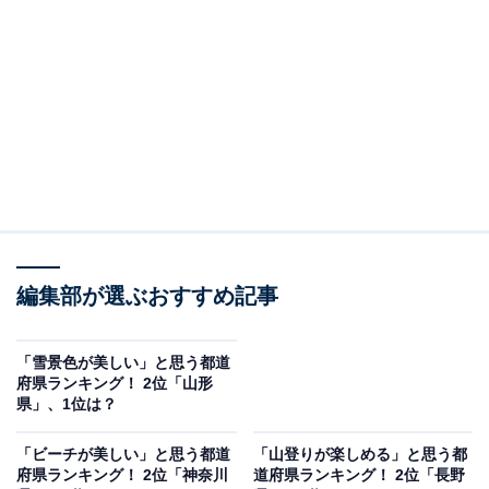
った坂道が特徴の「いろは坂」など、注目すべき紅葉ス
ポットが多いです。
都心からのアクセスが良く、雄大な山々と滝、湖、湿地
を有し、県の一部が国立公園に指定されている自然豊か
な栃木県はドライブにもぴったりです。
回答者からは「日光のいろは坂や東照宮などで見た紅葉
がとても綺麗でした」（30代女性／神奈川県）、「日光
編集部が選ぶおすすめ記事
にある滝を見たときの紅葉がとても綺麗だったから」
（20代男性／東京都）、「日光街道があるから」（60代
男性／千葉県）などのコメントがありました。
「雪景色が美しい」と思う都道
府県ランキング！ 2位「山形
県」、1位は？
「ビーチが美しい」と思う都道
「山登りが楽しめる」と思う都
府県ランキング！ 2位「神奈川
道府県ランキング！ 2位「長野