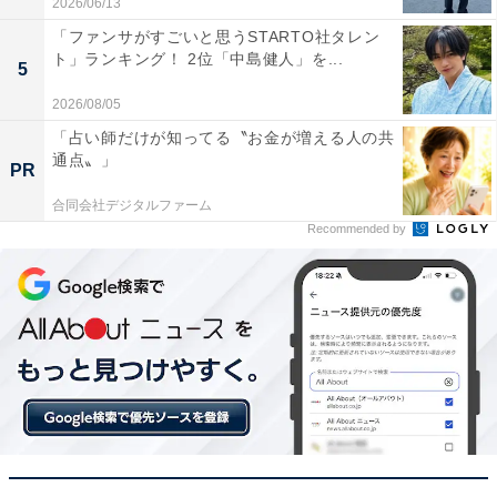
2026/06/13
8位までの全ランキング結果を見
次ページ
る
「ファンサがすごいと思うSTARTO社タレン
ト」ランキング！ 2位「中島健人」を...
5
2026/08/05
「占い師だけが知ってる〝お金が増える人の共
通点〟」
PR
合同会社デジタルファーム
Recommended by
こちらもおすすめ