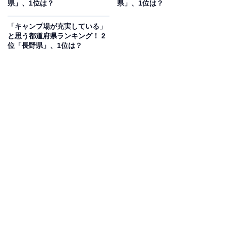
県」、1位は？
県」、1位は？
「キャンプ場が充実している」
と思う都道府県ランキング！ 2
位「長野県」、1位は？
1位：京都府
1位は、圧倒的な票差で「京都府」となりました。秋の
季節になるとさまざまな旅行雑誌やメディアで名前が挙
がる京都府。
長く日本の中心として栄えていた京都には、寺社仏閣を
はじめとした歴史的建造物、茶道や西陣織など伝統を誇