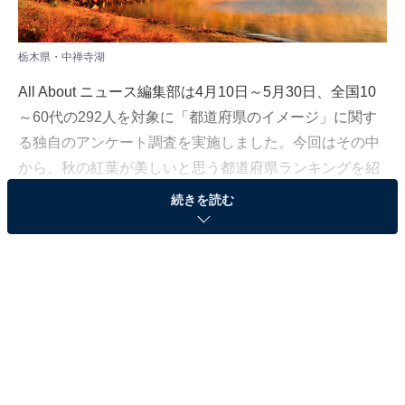
栃木県・中禅寺湖
All About ニュース編集部は4月10日～5月30日、全国10
～60代の292人を対象に「都道府県のイメージ」に関す
る独自のアンケート調査を実施しました。今回はその中
から、秋の紅葉が美しいと思う都道府県ランキングを紹
介します！
続きを読む
＞8位までの全ランキング結果を見る
2位：栃木県
2位は「栃木県」でした。例年では10月中旬〜12月上旬
までが見頃とされ、世界遺産に登録された「日光東照
宮」をはじめ、大規模な湖の「中禅寺湖」、曲がりくね