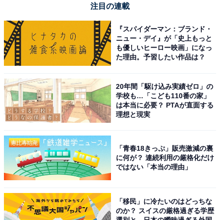
美しい桜が見られるイメージの都道府県ランキ
注目の連載
ング！ 2位「京都府」、1位は？
『スパイダーマン：ブランド・
ニュー・デイ』が「史上もっと
も優しいヒーロー映画」になっ
た理由。予習したい作品は？
20年間「駆け込み実績ゼロ」の
学校も…「こども110番の家」
は本当に必要？ PTAが直面する
1
2
理想と現実
「青春18きっぷ」販売激減の裏
に何が？ 連続利用の厳格化だけ
ではない「本当の理由」
「移民」に冷たいのはどっちな
のか？ スイスの厳格過ぎる学歴
選別と、日本の曖昧過ぎる外国