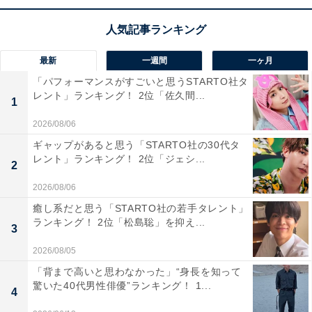
る文化や技術などが数多く残っています。そんな歴史的
建造物たちとのコントラストで、色彩豊かな景色を堪能
できます。
最新
一週間
一ヶ月
「パフォーマンスがすごいと思うSTARTO社タ
回答者のコメントを見ると「嵐山のトロッコ列車は、紅
レント」ランキング！ 2位「佐久間...
1
葉のトンネルっぽくて良いです」（40代女性／岐阜
2026/08/06
県）、「燃えるような真っ赤な紅葉は見応えがありま
ギャップがあると思う「STARTO社の30代タ
す」（60代女性／滋賀県）、「東山の永観堂は紅葉で有
レント」ランキング！ 2位「ジェシ...
2
名と知ってて訪れましたが、キレイに整備されていて前
2026/08/06
知識を超える壮観さに感動しました」（50代男性／大阪
癒し系だと思う「STARTO社の若手タレント」
府）といった声がありました。
ランキング！ 2位「松島聡」を抑え...
3
2026/08/05
※回答者のコメントは原文ママです
「背まで高いと思わなかった」“身長を知って
驚いた40代男性俳優”ランキング！ 1...
4