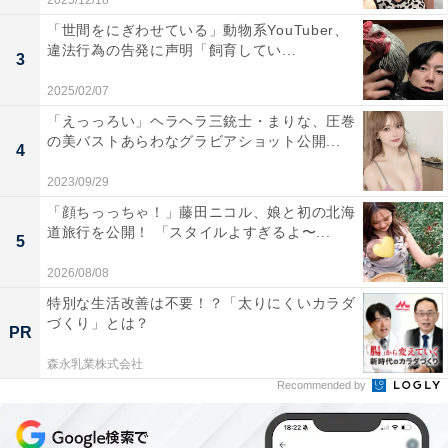
2025/12/18
「世間をにぎわせている」動物系YouTuber、
違法行為の告発に声明「飼育してい...
3
2025/02/07
「えっっろい」ヘラヘラ三銃士・まりな、圧巻
の美バストあらわなグラビアショット公開...
4
2023/09/29
「顔ちっっちゃ！」藤田ニコル、娘と初の北海
道旅行を公開！ 「スタイルよすぎるよ〜...
5
2026/08/08
特別な生活改善は不要！？「太りにくいカラダ
づくり」とは？
PR
森永乳業株式会社
Recommended by