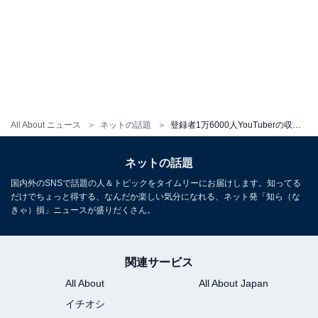
All About ニュース
ネットの話題
登録者1万6000人YouTuberの収益とは？ 無職シングルマザーが発信する赤裸々な家計簿「収入すごい！」
ネットの話題
国内外のSNSで話題の人＆トピックをタイムリーにお届けします。知ってる
だけでちょっと得する、なんだか楽しい気分になれる、ネット発「知ら（な
きゃ）損」ニュースが盛りだくさん。
関連サービス
All About
All About Japan
イチオシ