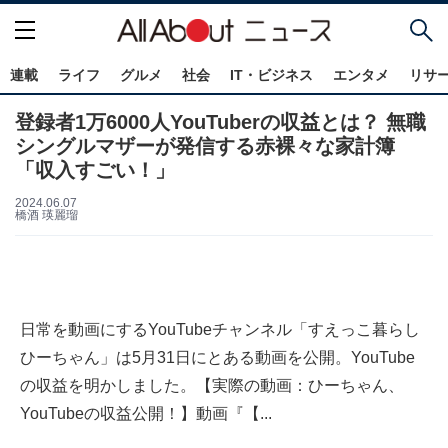
連載
ライフ
グルメ
社会
IT・ビジネス
エンタメ
リサ
登録者1万6000人YouTuberの収益とは？ 無職
シングルマザーが発信する赤裸々な家計簿
「収入すごい！」
2024.06.07
橋酒 瑛麗瑠
日常を動画にするYouTubeチャンネル「すえっこ暮らし
ひーちゃん」は5月31日にとある動画を公開。YouTube
の収益を明かしました。【実際の動画：ひーちゃん、
YouTubeの収益公開！】動画『【...