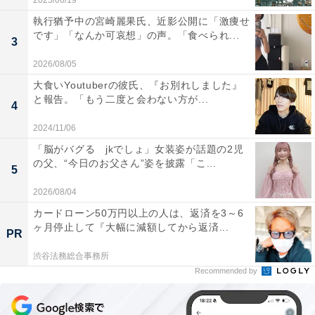
2025/06/19
執行猶予中の宮崎麗果氏、近影公開に「激痩せ
です」「なんか可哀想」の声。「食べられ...
3
2026/08/05
大食いYoutuberの彼氏、『お別れしました』
と報告。「もう二度と会わない方が...
4
2024/11/06
「脳がバグる jkでしょ」女装姿が話題の2児
の父、“今日のお父さん”姿を披露「こ...
5
2026/08/04
カードローン50万円以上の人は、返済を3～6
ヶ月停止して『大幅に減額してから返済...
PR
渋谷法務総合事務所
Recommended by