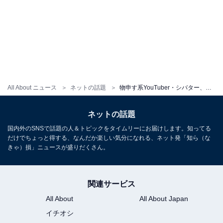
All About ニュース
ネットの話題
物申す系YouTuber・シバター、激減したYouTube収益を公開「ヒカルの家に行こう」「それでも余裕の生活が送れます」
ネットの話題
国内外のSNSで話題の人＆トピックをタイムリーにお届けします。知ってる
だけでちょっと得する、なんだか楽しい気分になれる、ネット発「知ら（な
きゃ）損」ニュースが盛りだくさん。
関連サービス
All About
All About Japan
イチオシ