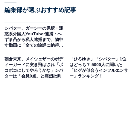
編集部が選ぶおすすめ記事
シバター、ガーシーの保釈・迷
惑系外国人YouTuber逮捕・へ
ずま凸から私人逮捕まで、物申
す動画に「全ての論評に納得、
賛同」と共感の声
朝倉未来、メイウェザーのボデ
「ひろゆき」「シバター」1位
ィーガードに突き飛ばされ「ボ
はどっち？ 5000人に聞いた
コボコにしてやろうかな」シバ
「ヒゲが似合うインフルエンサ
ターは「会見0点」と痛烈批判
ー」ランキング！