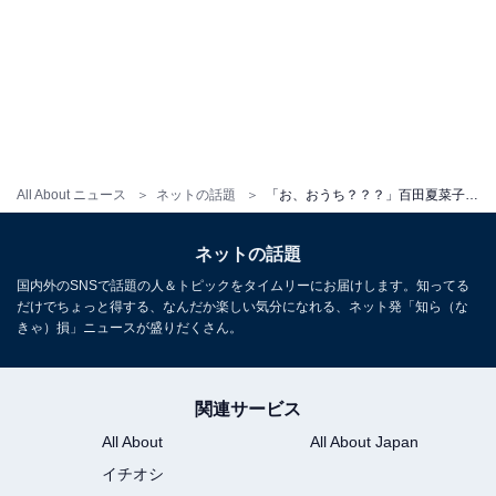
All About ニュース
ネットの話題
「お、おうち？？？」百田夏菜子、おなかのぞくラフな姿を披露！ 「誰が撮ったの」「最高じゃん」
ネットの話題
国内外のSNSで話題の人＆トピックをタイムリーにお届けします。知ってる
だけでちょっと得する、なんだか楽しい気分になれる、ネット発「知ら（な
きゃ）損」ニュースが盛りだくさん。
関連サービス
All About
All About Japan
イチオシ