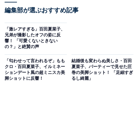
編集部が選ぶおすすめ記事
「激レアすぎる」百田夏菜子、
兄弟が撮影したオフの姿に反
響！ 「可愛くないときない
の？」と絶賛の声
「匂わせって言われるぞ」もも
結婚後も変わらぬ美しさ・百田
クロ・百田夏菜子、イルミネー
夏菜子、パーティーで見せた圧
ションデート風の超ミニスカ美
巻の美脚ショット！ 「足細すぎ
脚ショットに反響！
るし綺麗」