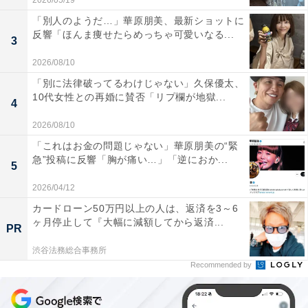
2026/05/19
「別人のようだ…」華原朋美、最新ショットに
反響「ほんま痩せたらめっちゃ可愛いなる...
3
2026/08/10
「別に法律破ってるわけじゃない」久保優太、
10代女性との再婚に賛否「リプ欄が地獄...
4
2026/08/10
「これはお金の問題じゃない」華原朋美の“緊
急”投稿に反響「胸が痛い…」「逆におか...
5
2026/04/12
カードローン50万円以上の人は、返済を3～6
ヶ月停止して『大幅に減額してから返済...
PR
渋谷法務総合事務所
Recommended by