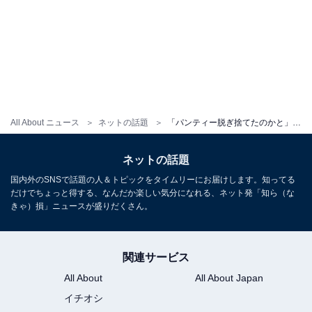
All About ニュース
ネットの話題
「パンティー脱ぎ捨てたのかと」道端カレン、美ボディあらわな下着姿を大胆披露！ 「峰不二子みたい」
ネットの話題
国内外のSNSで話題の人＆トピックをタイムリーにお届けします。知ってる
だけでちょっと得する、なんだか楽しい気分になれる、ネット発「知ら（な
きゃ）損」ニュースが盛りだくさん。
関連サービス
All About
All About Japan
イチオシ