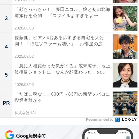
2026/08/05
「顔ちっっちゃ！」藤田ニコル、娘と初の北海
道旅行を公開！ 「スタイルよすぎるよ〜...
3
2026/08/08
佐藤健、ピアノ4台ある広すぎる自宅を大公
開！ 「特注ソファーも凄い」「お部屋の広...
4
2025/09/02
「急に人相変わった気がする」広末涼子、地上
波復帰ショットに「なんか顔変わった」の...
5
2026/08/06
「たばこ税なし」600円→83円の新型タバコに
喫煙者群がる
PR
株式会社HAL
Recommended by