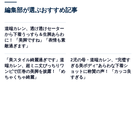
編集部が選ぶおすすめ記事
道端カレン、透け透けセーター
から下着うっすら＆生脚あらわ
に！ 「美脚ですね」「表情も素
敵過ぎます」
「美スタイル綺麗過ぎです」道
2児の母・道端カレン、“完璧す
端カレン、超ミニ丈ぴっちりワ
ぎる美ボディ”あらわな下着シ
ンピで圧巻の美脚を披露！ 「め
ョットに称賛の声！ 「カッコ良
ちゃくちゃ綺麗」
すぎる」