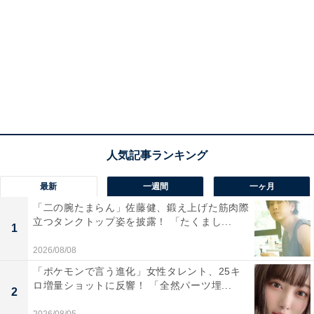
最新
一週間
一ヶ月
「二の腕たまらん」佐藤健、鍛え上げた筋肉際
立つタンクトップ姿を披露！ 「たくまし...
1
2026/08/08
「ポケモンで言う進化」女性タレント、25キ
ロ増量ショットに反響！ 「全然パーツ埋...
2