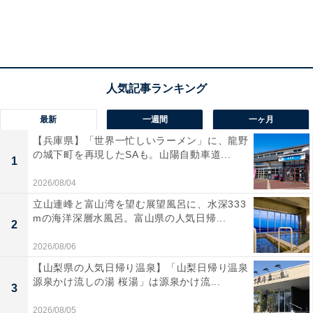
最新
一週間
一ヶ月
【兵庫県】「世界一忙しいラーメン」に、龍野
の城下町を再現したSAも。山陽自動車道...
1
2026/08/04
立山連峰と富山湾を望む展望風呂に、水深333
mの海洋深層水風呂。富山県の人気日帰...
2
2026/08/06
【山梨県の人気日帰り温泉】「山梨日帰り温泉
源泉かけ流しの湯 桜湯」は源泉かけ流...
3
2026/08/05