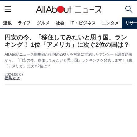
連載
ライフ
グルメ
社会
IT・ビジネス
エンタメ
リサ
円安の今、「移住してみたいと思う国」ラン
キング！ 1位「アメリカ」に次ぐ2位の国は？
All Aboutニュース編集部が全国の293人を対象に実施したアンケート調査結果
から、「円安の今、移住してみたいと思う国」ランキングを発表します！ 1位
「アメリカ」に次ぐ2位は？
2024.06.07
福島 ゆき