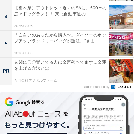
【栃木県】アウトレット近くのSAに、600㎡の
広々ドッグランも！ 東北自動車道の...
4
2026/08/05
「面白いのあったから購入〜」ダイソーのポッ
プアップランドリーバッグが話題。“さま...
5
2026/08/03
玄関に〇〇置いてる人は金運落ちてます…金運
を上げる方法とは
PR
合同会社デジタルファーム
Recommended by