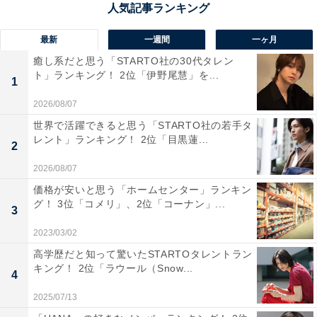
ほかにも、「多文化主義が推進されており、充実したサ
ポートが受けられそうだから（30代女性／その他）」
最新
一週間
一ヶ月
「移民を受け入れている国のイメージ。ワーホリや、医
癒し系だと思う「STARTO社の30代タレン
療職としての職の幅も広がりそうだから（30代女性／そ
ト」ランキング！ 2位「伊野尾慧」を...
1
の他）」「海を楽しめて、開放的でゆっくりした時間を
2026/08/07
過ごせそうだから（30代女性／千葉県）」などの声があ
世界で活躍できると思う「STARTO社の若手タ
りました。
レント」ランキング！ 2位「目黒蓮...
2
2026/08/07
価格が安いと思う「ホームセンター」ランキン
グ！ 3位「コメリ」、2位「コーナン」...
3
2023/03/02
高学歴だと知って驚いたSTARTOタレントラン
キング！ 2位「ラウール（Snow...
4
2025/07/13