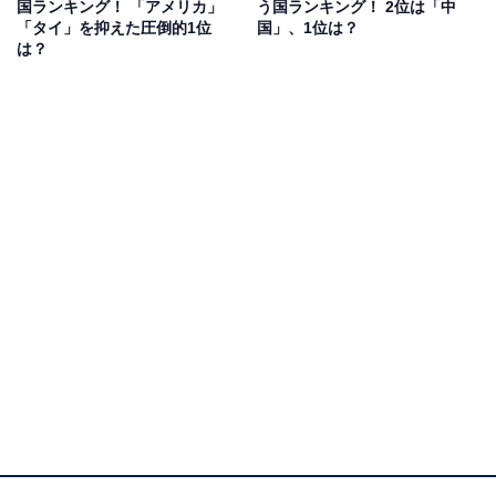
国ランキング！ 「アメリカ」
う国ランキング！ 2位は「中
「気候的にも日本に似ていて、日本と比較して給与水準
「タイ」を抑えた圧倒的1位
国」、1位は？
は？
が高く、物価高に対しては支出を若干抑えていけば生活
していけそうだと考えているため（50代男性／千葉
県）」「日本と時差がないし、自然も豊かで、治安がい
いから（40代男性／大阪府）」などのコメントが寄せら
れました。
また、「短期留学の経験があり、良い街だと思ったから
（20代女性／千葉県）」「バイトでも時給が3000円以上
のところもあり、稼げると聞きました。昔住んでいたこ
とがあります。治安も割と良く快適な場所なのでまた行
きたいです（30代男性／千葉県）」「友人が住んでお
り、心強い。自然環境も豊富でレジャーも充実している
ので（40代女性／東京都）」など、実際に訪れてみて、
住みやすそうだと感じたという声も。