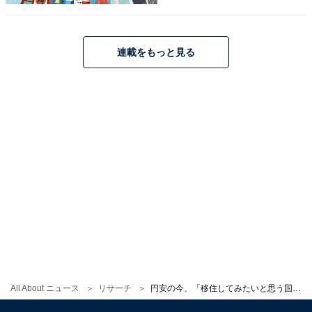
暮らしたい（30代女性／大阪府）」などの声が集まりま
した。
連載をもっと見る
※回答者のコメントは原文ママです
この記事の筆者：福島 ゆき プロフィール
アニメや漫画のレビュー、エンタメトピックスなどを中
心に、オールジャンルで執筆中のライター。時々、店舗
取材などのリポート記事も担当。All AboutおよびAll
About ニュースでのライター歴は5年。
11位までの全ランキング結果を見
次ページ
る
All About ニュース
リサーチ
円安の今、「移住してみたいと思う国」ランキング！ 1位「アメリカ」に次ぐ2位の国は？