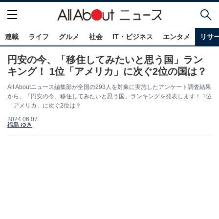
連載
ライフ
グルメ
社会
IT・ビジネス
エンタメ
リサ
円安の今、「移住してみたいと思う国」ラン
キング！ 1位「アメリカ」に次ぐ2位の国は？
All Aboutニュース編集部が全国の293人を対象に実施したアンケート調査結果
から、「円安の今、移住してみたいと思う国」ランキングを発表します！ 1位
「アメリカ」に次ぐ2位は？
2024.06.07
福島 ゆき