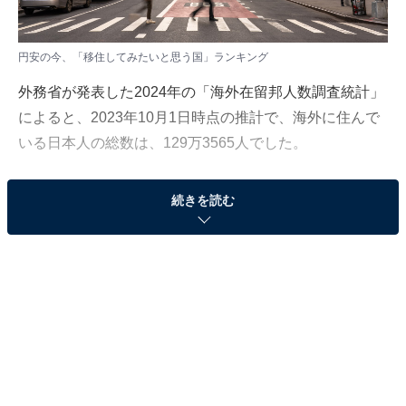
円安の今、「移住してみたいと思う国」ランキング
外務省が発表した2024年の「海外在留邦人数調査統計」
によると、2023年10月1日時点の推計で、海外に住んで
いる日本人の総数は、129万3565人でした。
All Aboutニュース編集部では、全国の10〜60代の男女
続きを読む
293人を対象に「円安の今、出稼ぎ・移住したい国」に
関する独自アンケート調査をインターネット上で実施し
ました（調査期間：5月7～30日）。本記事では、その中
から、円安の今、「移住してみたいと思う国」ランキン
グを発表します。
＞11位までの全ランキング結果を見る