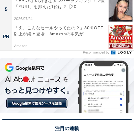
「HANA」の好きなメンバーランキング！ 2位
「YURI」を抑えた1位は？【20...
5
2026/07/24
「え、こんなセールやってたの？」80％OFF
1位：アメリカ
以上が続々登場！Amazonの本気が...
PR
Amazon
1位は、アメリカでした。「海外在留邦人数調査統計」
Recommended by
によると、在留日本人数は41万4615人。2位「中国」の
10万1786人を大幅に引き離し、世界における在留日本人
全体の約3割を占めました。
日本人が多く居住しているエリアは、ロサンゼルス都市
圏（6万4457人／前年比−0.9％）、ニューヨーク都市圏
（3万7414人／前年比 −2.2％）、ホノルル（2万3349人
／前年比−0.8％）のほか、サンフランシスコ都市圏（2万
401人／前年比+ 0.8％）やカリフォルニア州にあるシリ
注目の連載
コンバレーの中心都市、サンノゼ都市圏（1万6218人／