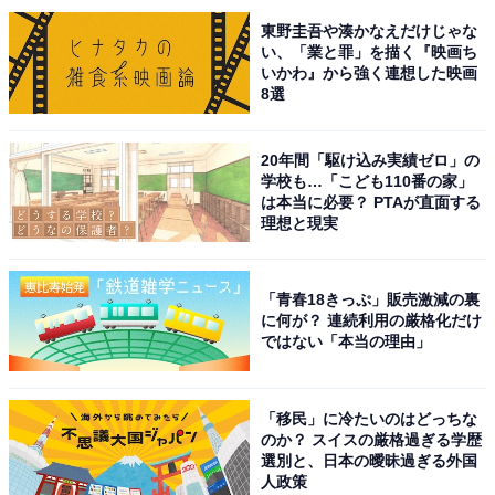
前年比+ 2.9％）、シアトル大都市圏（1万3002人／前年
東野圭吾や湊かなえだけじゃな
い、「業と罪」を描く『映画ち
比+ 3.4％）などが人気を集めています。
いかわ』から強く連想した映画
8選
回答者からは、「給料、仕事量が求人数等一番期待がで
き、世界の中心として動いているから（40代男性／埼玉
20年間「駆け込み実績ゼロ」の
県）」「世界一平均年収が高い国なため物価が高くても
学校も…「こども110番の家」
は本当に必要？ PTAが直面する
生活する事に問題はありませんし、アメリカはスケール
理想と現実
が大きく様々な人種が入り交じっていて面白い国であり
世界一強い国なため（40代男性／東京都）」「経済大国
「青春18きっぷ」販売激減の裏
で住みやすそうだから（30代男性／福岡県）」などのコ
に何が？ 連続利用の厳格化だけ
メントがありました。
ではない「本当の理由」
ほかにも、「世界の最先端な娯楽が揃っているから（40
「移民」に冷たいのはどっちな
代男性／新潟県）」「一度はロサンゼルスに住んでみた
のか？ スイスの厳格過ぎる学歴
い（30代女性／兵庫県）」「グアムやハワイなどの島に
選別と、日本の曖昧過ぎる外国
人政策
行きたい（40代女性／東京都）」「日本料理屋を開いて