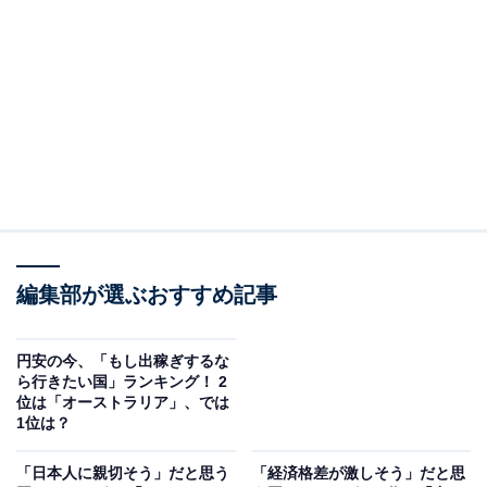
2位：オーストラリア
2位は、オーストラリア。「海外在留邦人数調査統計」
によると、オーストラリアに住んでいる在留日本人は9
万9830人で、アメリカ、中国に次いで3位。
オーストラリア最大の都市・シドニー都市圏（3万324人
／前年比+ 5.0％）やサーフィンの聖地としても有名な世
界有数のリゾート地・ゴールドコースト（1万668人／前
編集部が選ぶおすすめ記事
年比+ 5.9％）、クイーンズランド州の州都・ブリスベン
都市圏（1万640人／前年比+ 11.8％）などに集中し、い
ずれも調査前年に比べて在留日本人の数が増えていま
円安の今、「もし出稼ぎするな
ら行きたい国」ランキング！ 2
す。
位は「オーストラリア」、では
1位は？
回答者からは、「日本人が住みやすい気候で、環境も日
「日本人に親切そう」だと思う
「経済格差が激しそう」だと思
本とほとんど変わらないため（30代男性／愛知県）」