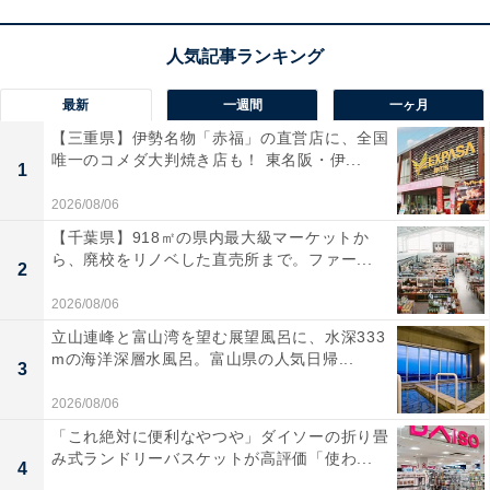
最新
一週間
一ヶ月
【三重県】伊勢名物「赤福」の直営店に、全国
唯一のコメダ大判焼き店も！ 東名阪・伊...
1
2026/08/06
【千葉県】918㎡の県内最大級マーケットか
ら、廃校をリノベした直売所まで。ファー...
2
2026/08/06
立山連峰と富山湾を望む展望風呂に、水深333
mの海洋深層水風呂。富山県の人気日帰...
3
2026/08/06
「これ絶対に便利なやつや」ダイソーの折り畳
み式ランドリーバスケットが高評価「使わ...
4