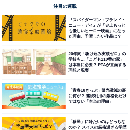
注目の連載
『スパイダーマン：ブランド・
ニュー・デイ』が「史上もっと
も優しいヒーロー映画」になっ
た理由。予習したい作品は？
20年間「駆け込み実績ゼロ」の
学校も…「こども110番の家」
は本当に必要？ PTAが直面する
理想と現実
「青春18きっぷ」販売激減の裏
に何が？ 連続利用の厳格化だけ
ではない「本当の理由」
「移民」に冷たいのはどっちな
のか？ スイスの厳格過ぎる学歴