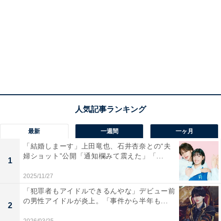
最新
一週間
一ヶ月
「結婚しまーす」上田竜也、石井杏奈との“夫
婦ショット”公開「通知欄みて震えた」「...
1
2025/11/27
「犯罪者もアイドルできるんやな」デビュー前
の男性アイドルが炎上。「事件から半年も...
2