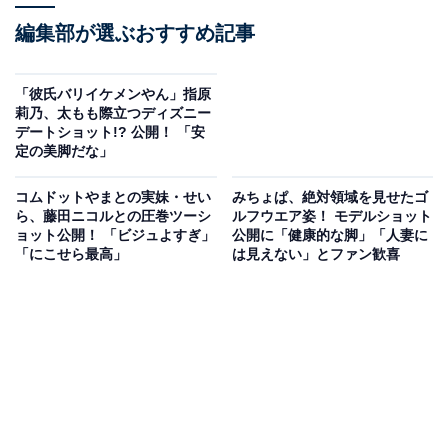
編集部が選ぶおすすめ記事
「彼氏バリイケメンやん」指原
莉乃、太もも際立つディズニー
デートショット!? 公開！ 「安
定の美脚だな」
コムドットやまとの実妹・せい
みちょぱ、絶対領域を見せたゴ
ら、藤田ニコルとの圧巻ツーシ
ルフウエア姿！ モデルショット
ョット公開！ 「ビジュよすぎ」
公開に「健康的な脚」「人妻に
「にこせら最高」
は見えない」とファン歓喜