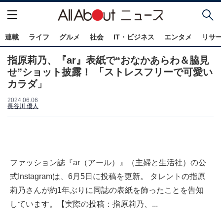
連載
ライフ
グルメ
社会
IT・ビジネス
エンタメ
リサ
指原莉乃、『ar』表紙で“おなかあらわ＆脇見
せ”ショット披露！ 「ストレスフリーで可愛い
カラダ」
2024.06.06
長谷川 優人
ファッション誌『ar（アール）』（主婦と生活社）の公
式Instagramは、6月5日に投稿を更新。 タレントの指原
莉乃さんが約1年ぶりに同誌の表紙を飾ったことを告知
しています。【実際の投稿：指原莉乃、...