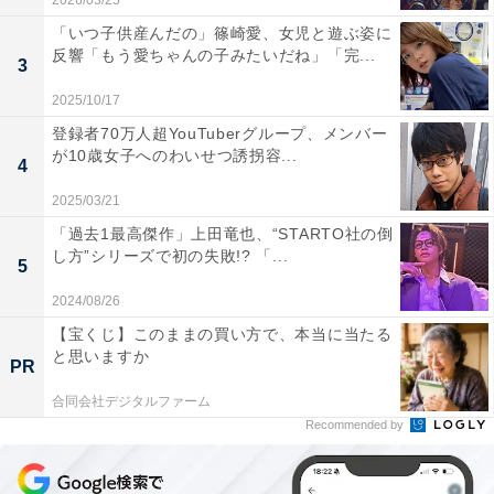
2026/03/25
「いつ子供産んだの」篠崎愛、女児と遊ぶ姿に
反響「もう愛ちゃんの子みたいだね」「完...
3
2025/10/17
登録者70万人超YouTuberグループ、メンバー
が10歳女子へのわいせつ誘拐容...
4
2025/03/21
「過去1最高傑作」上田竜也、“STARTO社の倒
し方”シリーズで初の失敗!? 「...
5
2024/08/26
【宝くじ】このままの買い方で、本当に当たる
と思いますか
PR
合同会社デジタルファーム
Recommended by