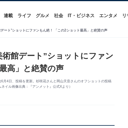
連載
ライフ
グルメ
社会
IT・ビジネス
エンタメ
リ
館デート”ショットにファンもん絶！ 「この2ショット最高」と絶賛の声
美術館デート”ショットにファン
ト最高」と絶賛の声
は6月4日、投稿を更新。杉咲花さんと岡山天音さんのオフショットの投稿
ムネイル画像出典：『アンメット』公式Xより）