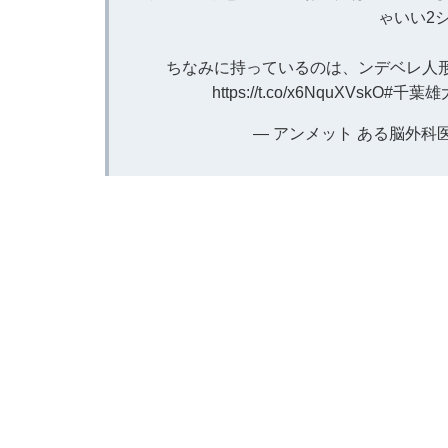
ゃいい2
ちなみに持っているのは、ンデベレ人
https://t.co/x6NquXVskO
#千葉雄
— アンメット ある脳外科医の日