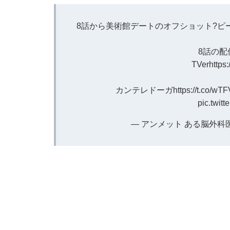
8話から美術館デートのオフショット?ピ
8話の配
TVer
https
カンテレドーガ
https://t.co/wT
pic.twit
— アンメット ある脳外科医の日