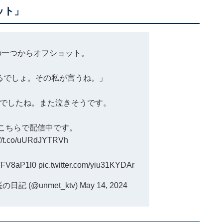
ット」
の一つからオフショット。
るでしょ。その私が言うね。」
でしたね。また泣きそうです。
こちらで配信中です。
://t.co/uURdJYTRVh
wTFV8aP1l0
pic.twitter.com/yiu31KYDAr
記 (@unmet_ktv)
May 14, 2024