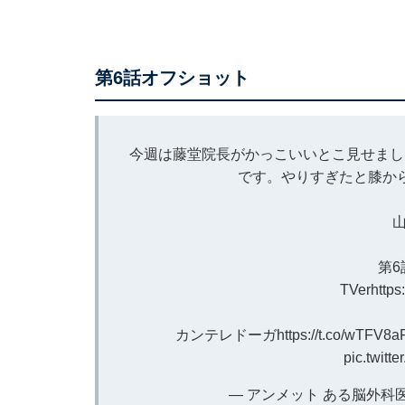
第6話オフショット
今週は藤堂院長がかっこいいとこ見せまし
です。やりすぎたと膝か
第
TVer
https
カンテレドーガ
https://t.co/wTFV8a
pic.twit
— アンメット ある脳外科医の日