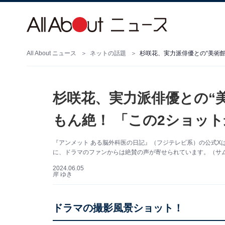
All About ニュース
ネットの話題
杉咲花、実力派俳優との“美術
杉咲花、実力派俳優との“
もん絶！ 「この2ショッ
『アンメット ある脳外科医の日記』（フジテレビ系）の公式X
に、ドラマのファンからは絶賛の声が寄せられています。（サ
2024.06.05
岸 ゆき
ドラマの撮影風景ショット！