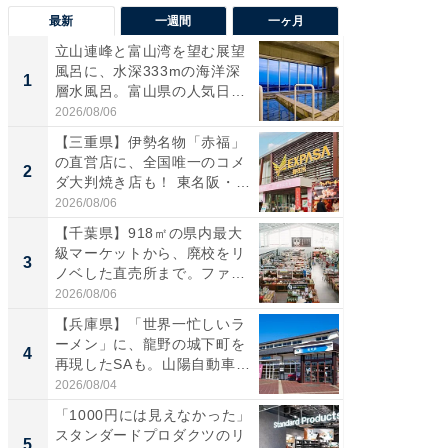
最新
一週間
一ヶ月
立山連峰と富山湾を望む展望
【兵庫
風呂に、水深333mの海洋深
ーメン
1
1
層水風呂。富山県の人気日
再現した
帰...
道...
2026/08/06
2026/08/0
【三重県】伊勢名物「赤福」
【三重
の直営店に、全国唯一のコメ
「鈴鹿天
2
2
ダ大判焼き店も！ 東名阪・
は100
伊...
2026/08/06
2026/08/0
【千葉県】918㎡の県内最大
ステラ
級マーケットから、廃校をリ
詰め放題
3
3
ノベした直売所まで。ファ
00円で「
ー...
2026/08/06
2026/08/0
【兵庫県】「世界一忙しいラ
「ミニオ
ーメン」に、龍野の城下町を
ッグ！ 
4
4
再現したSAも。山陽自動車
ど、夏限
道...
2026/08/04
2026/08/0
「1000円には見えなかった」
【埼玉
スタンダードプロダクツのリ
「行田天
5
5