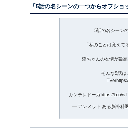
「5話の名シーンの一つからオフショ
5話の名シーン
「私のことは覚えて
森ちゃんの友情が最高
そんな5話は
TVer
https
カンテレドーガ
https://t.co/
— アンメット ある脳外科医の日