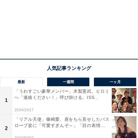
最新
一週間
一ヶ月
「うわすごい豪華メンバー」木梨憲武、ヒロミ
へ「連絡ください！」呼び掛ける。ISS...
1
2024/10/17
「リアル天使」篠崎愛、肩をちら見せしたバス
ローブ姿に「可愛すぎんぞ～」「目の表情...
2