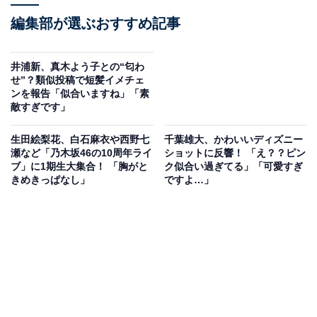
編集部が選ぶおすすめ記事
井浦新、真木よう子との“匂わ
せ”？類似投稿で短髪イメチェ
ンを報告「似合いますね」「素
敵すぎです」
生田絵梨花、白石麻衣や西野七
千葉雄大、かわいいディズニー
瀬など「乃木坂46の10周年ライ
ショットに反響！ 「え？？ピン
ブ」に1期生大集合！ 「胸がと
ク似合い過ぎてる」「可愛すぎ
きめきっぱなし」
ですよ…」