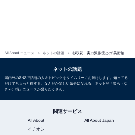
All About ニュース
ネットの話題
杉咲花、実力派俳優との“美術館デート”ショットにファンもん絶！ 「この2ショット最高」と絶賛の声
ネットの話題
国内外のSNSで話題の人＆トピックをタイムリーにお届けします。知ってる
だけでちょっと得する、なんだか楽しい気分になれる、ネット発「知ら（な
きゃ）損」ニュースが盛りだくさん。
関連サービス
All About
All About Japan
イチオシ