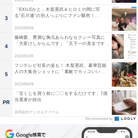
2023/03/03
「EXILEかと」木梨憲武＆ヒロミの間に写
る“石川遼”の別人っぷりにファン騒然！...
3
2022/09/09
篠崎愛、豊満な胸元あらわなセクシー写真に
「大変けしからんです」「天下一の美女です...
4
2022/01/05
フジテレビ社長の姿も！ 木梨憲武、豪華芸能
人の大集合ショットに「素敵でカッコいい...
5
2023/09/29
「宝くじを買う前に〇〇をするだけです」7億
当選者が続出
PR
合同会社デジタルファーム
Recommended by