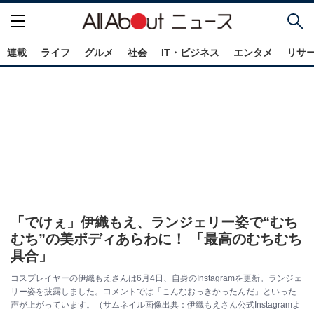
連載
ライフ
グルメ
社会
IT・ビジネス
エンタメ
リサ
「でけぇ」伊織もえ、ランジェリー姿で“むち
むち”の美ボディあらわに！ 「最高のむちむち
具合」
コスプレイヤーの伊織もえさんは6月4日、自身のInstagramを更新。ランジェ
リー姿を披露しました。コメントでは「こんなおっきかったんだ」といった
声が上がっています。（サムネイル画像出典：伊織もえさん公式Instagramよ