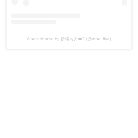
A post shared by 伊織もえ❤️‍? (@moe_five)