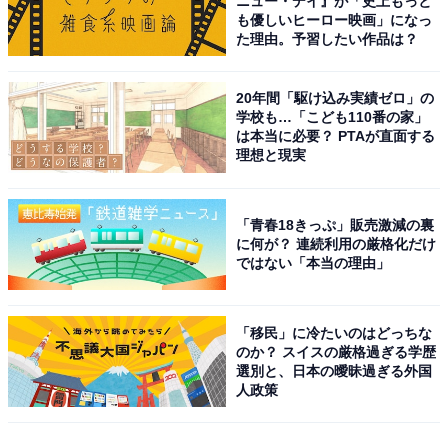
ニュー・デイ』が「史上もっと
も優しいヒーロー映画」になっ
た理由。予習したい作品は？
20年間「駆け込み実績ゼロ」の
学校も…「こども110番の家」
は本当に必要？ PTAが直面する
理想と現実
「青春18きっぷ」販売激減の裏
に何が？ 連続利用の厳格化だけ
ではない「本当の理由」
「移民」に冷たいのはどっちな
のか？ スイスの厳格過ぎる学歴
選別と、日本の曖昧過ぎる外国
人政策