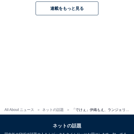
連載をもっと見る
All About ニュース
ネットの話題
「でけぇ」伊織もえ、ランジェリー姿で“むちむち”の美ボディあらわに！ 「最高のむちむち具合」
ネットの話題