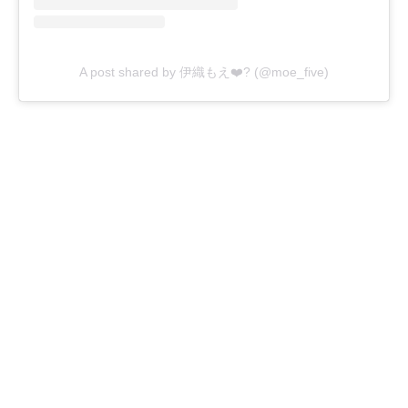
A post shared by 伊織もえ❤️‍? (@moe_five)