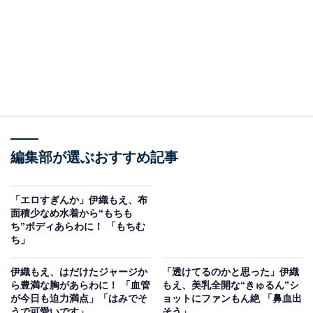
編集部が選ぶおすすめ記事
「エロすぎんか」伊織もえ、布
面積少なめ水着から“もちも
ち”ボディあらわに！ 「もちむ
ち」
伊織もえ、はだけたジャージか
「透けてるのかと思った」伊織
ら豊満な胸があらわに！ 「血管
もえ、美乳全開な“きゅるん”シ
が今日も迫力満点」「はみでそ
ョットにファンもん絶 「鼻血出
うで可愛いです」
そう」