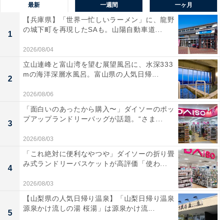
最新
一週間
一ヶ月
【兵庫県】「世界一忙しいラーメン」に、龍野
の城下町を再現したSAも。山陽自動車道...
1
2026/08/04
立山連峰と富山湾を望む展望風呂に、水深333
mの海洋深層水風呂。富山県の人気日帰...
2
2026/08/06
「面白いのあったから購入〜」ダイソーのポッ
プアップランドリーバッグが話題。“さま...
3
2026/08/03
「これ絶対に便利なやつや」ダイソーの折り畳
み式ランドリーバスケットが高評価「使わ...
4
2026/08/03
【山梨県の人気日帰り温泉】「山梨日帰り温泉
源泉かけ流しの湯 桜湯」は源泉かけ流...
5