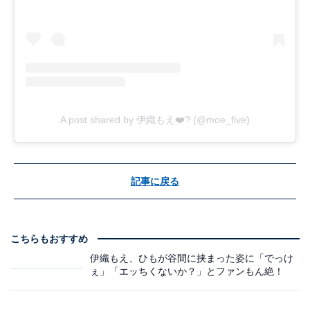
A post shared by 伊織もえ❤️‍? (@moe_five)
記事に戻る
こちらもおすすめ
伊織もえ、ひもが谷間に挟まった姿に「でっけ
ぇ」「エッちくないか？」とファンもん絶！