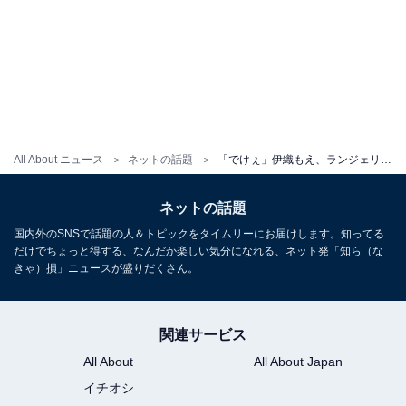
All About ニュース
ネットの話題
「でけぇ」伊織もえ、ランジェリー姿で“むちむち”の美ボディあらわに！ 「最高のむちむち具合」
ネットの話題
国内外のSNSで話題の人＆トピックをタイムリーにお届けします。知ってる
だけでちょっと得する、なんだか楽しい気分になれる、ネット発「知ら（な
きゃ）損」ニュースが盛りだくさん。
関連サービス
All About
All About Japan
イチオシ