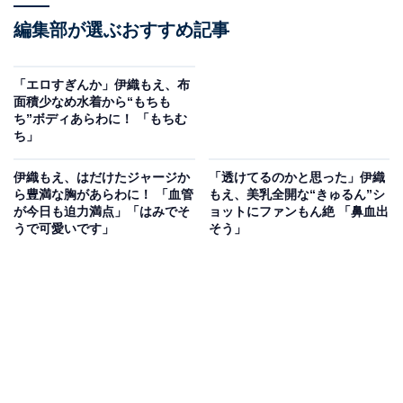
編集部が選ぶおすすめ記事
「エロすぎんか」伊織もえ、布
面積少なめ水着から“もちも
ち”ボディあらわに！ 「もちむ
ち」
伊織もえ、はだけたジャージか
「透けてるのかと思った」伊織
ら豊満な胸があらわに！ 「血管
もえ、美乳全開な“きゅるん”シ
が今日も迫力満点」「はみでそ
ョットにファンもん絶 「鼻血出
うで可愛いです」
そう」