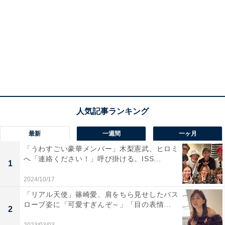
最新
一週間
一ヶ月
「うわすごい豪華メンバー」木梨憲武、ヒロミ
へ「連絡ください！」呼び掛ける。ISS...
1
2024/10/17
「リアル天使」篠崎愛、肩をちら見せしたバス
ローブ姿に「可愛すぎんぞ～」「目の表情...
2