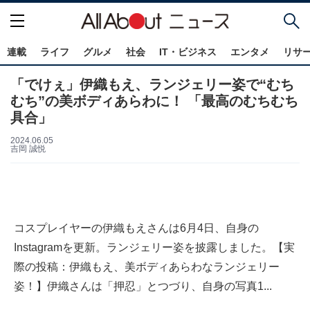
連載
ライフ
グルメ
社会
IT・ビジネス
エンタメ
リサ
「でけぇ」伊織もえ、ランジェリー姿で“むち
むち”の美ボディあらわに！ 「最高のむちむち
具合」
2024.06.05
吉岡 誠悦
コスプレイヤーの伊織もえさんは6月4日、自身の
Instagramを更新。ランジェリー姿を披露しました。【実
際の投稿：伊織もえ、美ボディあらわなランジェリー
姿！】伊織さんは「押忍」とつづり、自身の写真1...