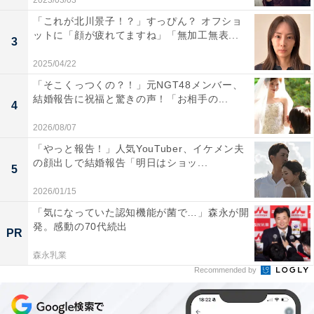
2023/03/03
「これが北川景子！？」すっぴん？ オフショ
ットに「顔が疲れてますね」「無加工無表...
3
2025/04/22
「そこくっつくの？！」元NGT48メンバー、
結婚報告に祝福と驚きの声！「お相手の...
4
2026/08/07
「やっと報告！」人気YouTuber、イケメン夫
の顔出しで結婚報告「明日はショッ...
5
2026/01/15
「気になっていた認知機能が菌で…」森永が開
発。感動の70代続出
PR
森永乳業
Recommended by