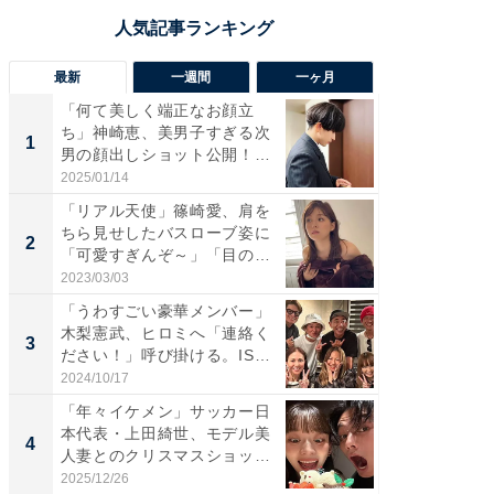
最新
一週間
一ヶ月
「何て美しく端正なお顔立
「さす
ち」神崎恵、美男子すぎる次
は」高
1
1
男の顔出しショット公開！
災地を
「め...
「カ...
2025/01/14
2026/08/0
「リアル天使」篠崎愛、肩を
「女の
ちら見せしたバスローブ姿に
介、バ
2
2
「可愛すぎんぞ～」「目の表
らのプレ
情...
愛...
2023/03/03
2026/08/0
「うわすごい豪華メンバー」
「脚が
木梨憲武、ヒロミへ「連絡く
横川尚
3
3
ださい！」呼び掛ける。IS
ムキな姿
S...
刃...
2024/10/17
2026/08/0
「年々イケメン」サッカー日
「え、
本代表・上田綺世、モデル美
芸人、2
4
4
人妻とのクリスマスショット
エットに
に...
2025/12/26
2026/08/0