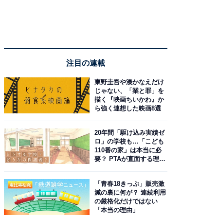
注目の連載
東野圭吾や湊かなえだけ
じゃない、「業と罪」を
描く『映画ちいかわ』か
ら強く連想した映画8選
20年間「駆け込み実績ゼ
ロ」の学校も…「こども
110番の家」は本当に必
要？ PTAが直面する理想
と現実
「青春18きっぷ」販売激
減の裏に何が？ 連続利用
の厳格化だけではない
「本当の理由」