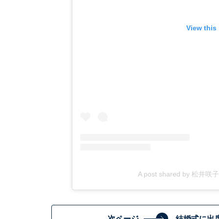
View this
A post shared by 松井咲子/S
次ページ
結婚式に出