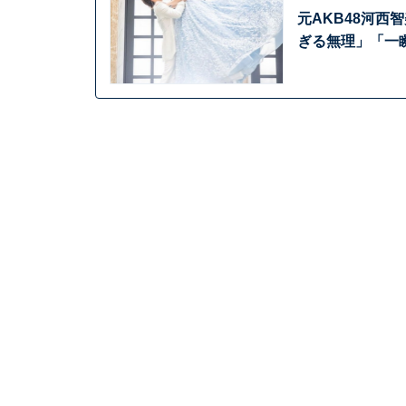
元AKB48河
ぎる無理」「一