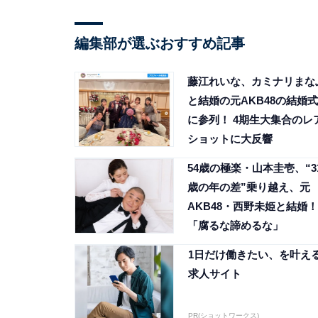
編集部が選ぶおすすめ記事
藤江れいな、カミナリまな
と結婚の元AKB48の結婚式
に参列！ 4期生大集合のレ
ショットに大反響
54歳の極楽・山本圭壱、“3
歳の年の差”乗り越え、元
AKB48・西野未姫と結婚！
「腐るな諦めるな」
1日だけ働きたい、を叶え
求人サイト
PR(ショットワークス)