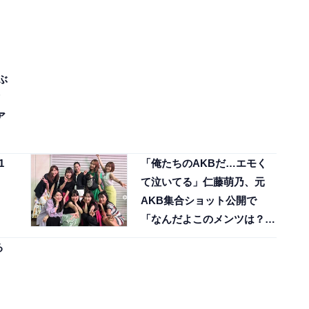
ぶ
ア
1
「俺たちのAKBだ…エモく
て泣いてる」仁藤萌乃、元
AKB集合ショット公開で
「なんだよこのメンツは？」
「青春大爆発」
る