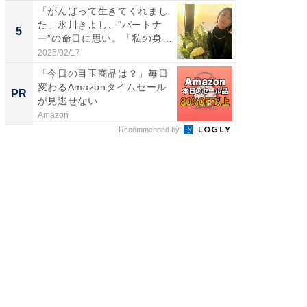
「がんばって生きてくれまし
「脳がバ
た」氷川きよし、“パートナ
装姿が話
5
5
ー”の命日に思い。「私の身
のお父さ
体...
2025/02/17
2026/08/0
「今日の目玉商品は？」毎日
全国の
変わるAmazonタイムセール
付きの
PR
PR
が見逃せない
Amazon
COCO VIL
Recommended by