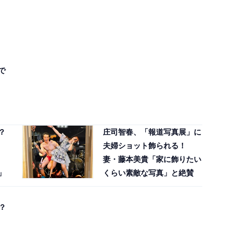
で
？
庄司智春、「報道写真展」に
夫婦ショット飾られる！
妻・藤本美貴「家に飾りたい
」
くらい素敵な写真」と絶賛
？