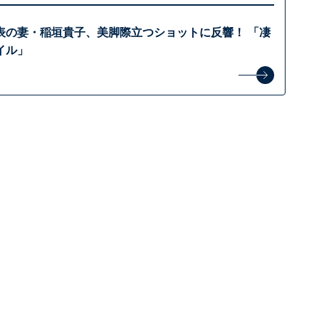
表の妻・稲垣貴子、美脚際立つショットに反響！ 「凄
イル」