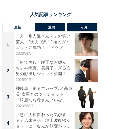
最新
一週間
一ヶ月
「え、別人過ぎん？」お笑い
「さす
芸人、2カ月で約12kgのダイ
は」高
1
1
エットに成功！ 「イケメ...
災地を
「カ...
2026/08/04
2026/08/0
「何て美しく端正なお顔立
「女の
ち」神崎恵、美男子すぎる次
介、バ
2
2
男の顔出しショット公開！
らのプレ
「め...
愛...
2025/01/14
2026/08/0
神崎恵、まるでカップル“高身
「脚が
長”次男とのツーショット！
横川尚
3
3
「綺麗なお母さんいいな」...
ムキな姿
刃...
2023/05/31
2026/08/0
「急に人相変わった気がす
「え、
る」広末涼子、地上波復帰シ
芸人、2
4
4
ョットに「なんか顔変わっ
エットに