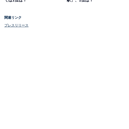
では1位は？
駅」、1位は？
関連リンク
プレスリリース