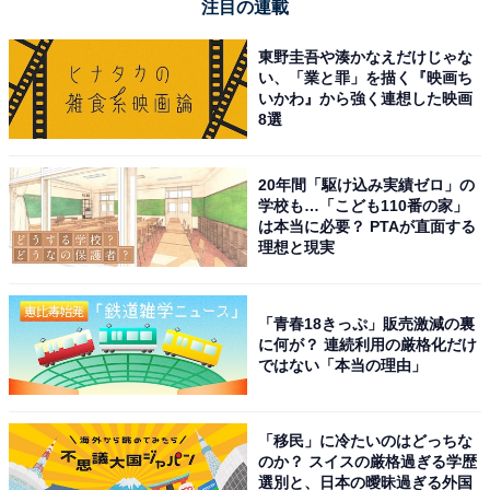
注目の連載
東野圭吾や湊かなえだけじゃな
い、「業と罪」を描く『映画ち
いかわ』から強く連想した映画
8選
20年間「駆け込み実績ゼロ」の
学校も…「こども110番の家」
は本当に必要？ PTAが直面する
理想と現実
「青春18きっぷ」販売激減の裏
に何が？ 連続利用の厳格化だけ
ではない「本当の理由」
「移民」に冷たいのはどっちな
のか？ スイスの厳格過ぎる学歴
選別と、日本の曖昧過ぎる外国