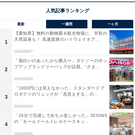
最新
一週間
一ヶ月
【愛知県】無料の動物園＆観光牧場に、市初の
天然温泉も！ 高速道路のハイウェイオア...
1
2026/08/07
「面白いのあったから購入〜」ダイソーのポッ
プアップランドリーバッグが話題。“さま...
2
2026/08/03
「1000円には見えなかった」スタンダードプ
ロダクツのリュックが「高見えする」の...
3
2026/08/03
「15分で完成してめちゃ楽しかった」3COINS
の「モールドールトレカケースキッ...
4
2026/08/05