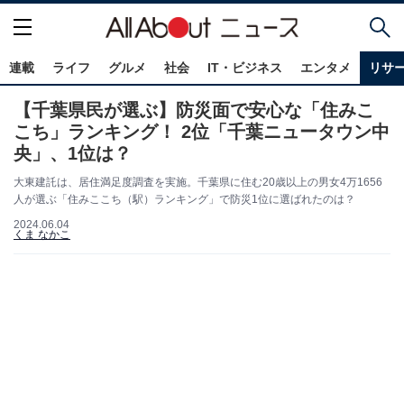
連載
ライフ
グルメ
社会
IT・ビジネス
エンタメ
リサ
【千葉県民が選ぶ】防災面で安心な「住みこ
こち」ランキング！ 2位「千葉ニュータウン中
央」、1位は？
大東建託は、居住満足度調査を実施。千葉県に住む20歳以上の男女4万1656
人が選ぶ「住みここち（駅）ランキング」で防災1位に選ばれたのは？
2024.06.04
くま なかこ