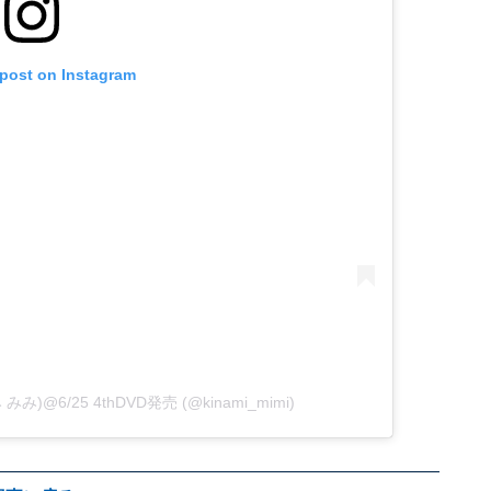
 post on Instagram
 みみ)@6/25 4thDVD発売 (@kinami_mimi)