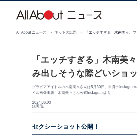
All About ニュース
ネットの話題
「エッチすぎる」木南美
み出しそうな際どいショッ
グラビアアイドルの木南美々さんは5月30日、自身のInstag
イル画像出典：木南美々さん公式Instagramより）
2024.06.03
鎌田 弘
セクシーショット公開！