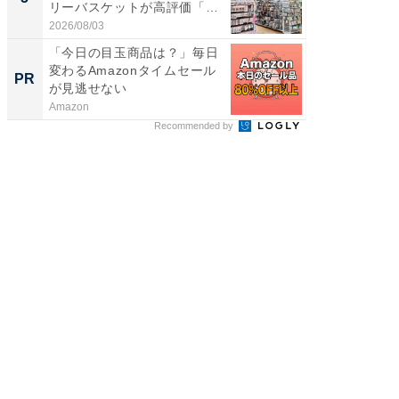
リーバスケットが高評価「使
層水風
わ...
帰...
2026/08/03
2026/08/0
「今日の目玉商品は？」毎日
【西野
変わるAmazonタイムセール
刊『北
PR
PR
が見逃せない
くか』
Amazon
FINCHI o
Recommended by