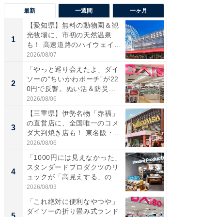
最新
一週間
一ヶ月
【愛知県】無料の動物園＆観
【兵庫
光牧場に、市初の天然温泉
ーメン
1
1
も！ 高速道路のハイウェイオ
再現した
ア...
道...
2026/08/07
2026/08/0
「やっと巡り会えたよ」ダイ
【三重
ソーの“ちいかわポーチ”が22
の直営
2
2
0円で反響。ぬい活＆防災...
ダ大判焼
伊...
2026/08/06
2026/08/0
【三重県】伊勢名物「赤福」
【千葉県
の直営店に、全国唯一のコメ
級マー
3
3
ダ大判焼き店も！ 東名阪・
ノベし
伊...
ー...
2026/08/06
2026/08/0
「1000円には見えなかった」
ステラ
スタンダードプロダクツのリ
詰め放題
4
4
ュックが「高見えする」の...
00円で「
2026/08/03
2026/08/0
「これ絶対に便利なやつや」
立山連
ダイソーの折り畳み式ランド
風呂に、
5
5