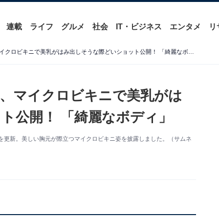
連載
ライフ
グルメ
社会
IT・ビジネス
エンタメ
リ
「エッチすぎる」木南美々、マイクロビキニで美乳がはみ出しそうな際どいショット公開！ 「綺麗なボディ」
々、マイクロビキニで美乳がは
ト公開！ 「綺麗なボディ」
ramを更新。美しい胸元が際立つマイクロビキニ姿を披露しました。（サムネ