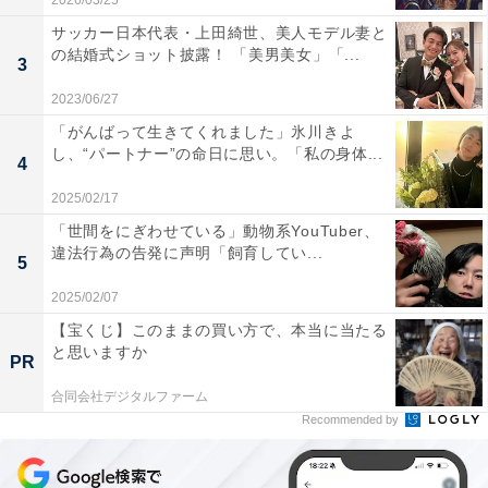
2026/03/25
サッカー日本代表・上田綺世、美人モデル妻と
の結婚式ショット披露！ 「美男美女」「...
3
2023/06/27
「がんばって生きてくれました」氷川きよ
し、“パートナー”の命日に思い。「私の身体...
4
2025/02/17
「世間をにぎわせている」動物系YouTuber、
違法行為の告発に声明「飼育してい...
5
2025/02/07
【宝くじ】このままの買い方で、本当に当たる
と思いますか
PR
合同会社デジタルファーム
Recommended by