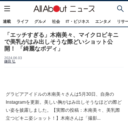
連載
ライフ
グルメ
社会
IT・ビジネス
エンタメ
リサ
「エッチすぎる」木南美々、マイクロビキニ
で美乳がはみ出しそうな際どいショット公
開！ 「綺麗なボディ」
2024.06.03
鎌田 弘
グラビアアイドルの木南美々さんは5月30日、自身の
Instagramを更新。美しい胸がはみ出しそうなほどの際ど
い姿を披露しました。【実際の投稿：木南美々、美乳際
立つビキニ姿ショット！】木南さんは「撮影...