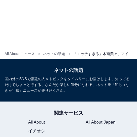
All About ニュース
ネットの話題
「エッチすぎる」木南美々、マイクロビキニで美乳がはみ出しそうな際どいショット公開！ 「綺麗なボディ」
ネットの話題
国内外のSNSで話題の人＆トピックをタイムリーにお届けします。知ってる
だけでちょっと得する、なんだか楽しい気分になれる、ネット発「知ら（な
きゃ）損」ニュースが盛りだくさん。
関連サービス
All About
All About Japan
イチオシ