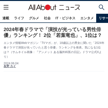
連載
ライフ
グルメ
社会
IT・ビジネス
エンタメ
リサ
2024年春ドラマで「演技が光っている男性俳
優」ランキング！ 2位「若葉竜也」、1位は？
エンタメ情報Webマガジン「TVマガ」が、18歳以上の男女に聞いた「2024年
春ドラマで演技が光っていたと思う俳優」ランキングを発表。気になる1位
は？（サムネイル画像：『アンメット ある脳外科医の日記』ドラマ公式Xよ
り）
2024.06.04
友野 カイ