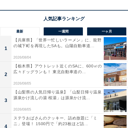
最新
一週間
一ヶ月
【兵庫県】「世界一忙しいラーメン」に、龍野
の城下町を再現したSAも。山陽自動車道...
1
2026/08/04
【栃木県】アウトレット近くのSAに、600㎡の
広々ドッグランも！ 東北自動車道の...
2
2026/08/05
【山梨県の人気日帰り温泉】「山梨日帰り温泉
源泉かけ流しの湯 桜湯」は源泉かけ流...
3
2026/08/05
ステラおばさんのクッキー、詰め放題に「ミ
ニ」登場！ 1500円で「約23枚ほど詰...
4