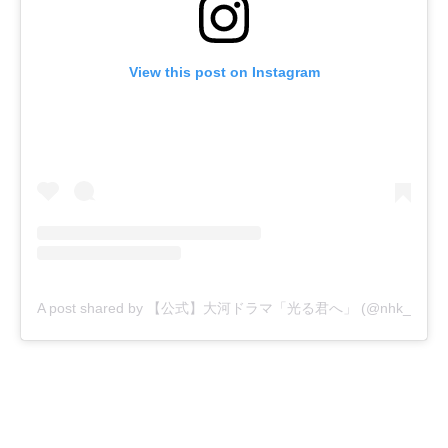
View this post on Instagram
A post shared by 【公式】大河ドラマ「光る君へ」 (@nhk_hikaruk