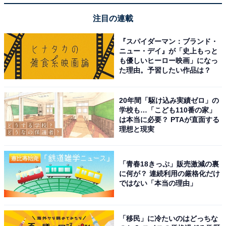
注目の連載
『スパイダーマン：ブランド・
ニュー・デイ』が「史上もっと
も優しいヒーロー映画」になっ
た理由。予習したい作品は？
20年間「駆け込み実績ゼロ」の
学校も…「こども110番の家」
は本当に必要？ PTAが直面する
理想と現実
「青春18きっぷ」販売激減の裏
に何が？ 連続利用の厳格化だけ
ではない「本当の理由」
「移民」に冷たいのはどっちな