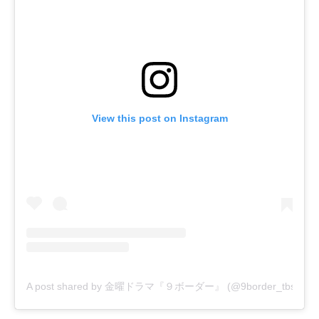
View this post on Instagram
A post shared by 金曜ドラマ『９ボーダー』 (@9border_tbs)