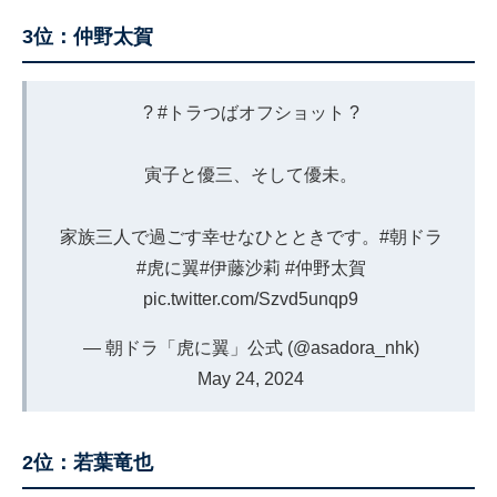
3位：仲野太賀
?
#トラつばオフショット
?
寅子と優三、そして優未。
家族三人で過ごす幸せなひとときです。
#朝ドラ
#虎に翼
#伊藤沙莉
#仲野太賀
pic.twitter.com/Szvd5unqp9
— 朝ドラ「虎に翼」公式 (@asadora_nhk)
May 24, 2024
2位：若葉竜也