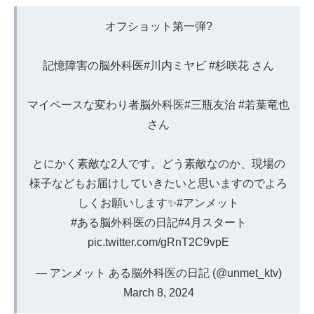
オフショット第一弾?
記憶障害の脳外科医
#川内ミヤビ
#杉咲花
さん
マイペースな変わり者脳外科医
#三瓶友治
#若葉竜也
さん
とにかく素敵な2人です。どう素敵なのか、現場の
様子などもお届けしていきたいと思いますのでよろ
しくお願いします✨
#アンメット
#ある脳外科医の日記
#4月スタート
pic.twitter.com/gRnT2C9vpE
— アンメット ある脳外科医の日記 (@unmet_ktv)
March 8, 2024