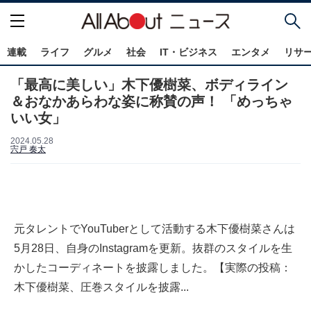
連載
ライフ
グルメ
社会
IT・ビジネス
エンタメ
リサ
「最高に美しい」木下優樹菜、ボディライン
＆おなかあらわな姿に称賛の声！ 「めっちゃ
いい女」
2024.05.28
宍戸 奏太
元タレントでYouTuberとして活動する木下優樹菜さんは
5月28日、自身のInstagramを更新。抜群のスタイルを生
かしたコーディネートを披露しました。【実際の投稿：
木下優樹菜、圧巻スタイルを披露...