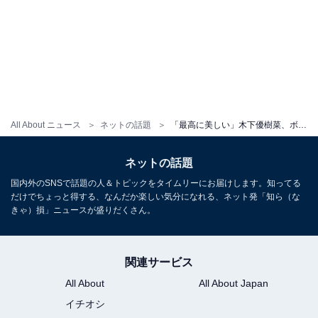
All About ニュース
ネットの話題
「最高に美しい」木下優樹菜、ボディライン＆おなかあらわな姿に称賛の声！ 「めっちゃいい女」
ネットの話題
国内外のSNSで話題の人＆トピックをタイムリーにお届けします。知ってる
だけでちょっと得する、なんだか楽しい気分になれる、ネット発「知ら（な
きゃ）損」ニュースが盛りだくさん。
関連サービス
All About
All About Japan
イチオシ