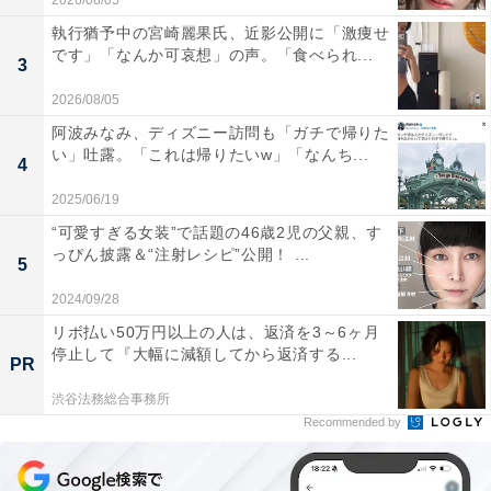
2026/08/05
執行猶予中の宮崎麗果氏、近影公開に「激痩せ
です」「なんか可哀想」の声。「食べられ...
3
2026/08/05
阿波みなみ、ディズニー訪問も「ガチで帰りた
い」吐露。「これは帰りたいw」「なんち...
4
2025/06/19
“可愛すぎる女装”で話題の46歳2児の父親、す
っぴん披露＆“注射レシピ”公開！ ...
5
2024/09/28
リボ払い50万円以上の人は、返済を3～6ヶ月
停止して『大幅に減額してから返済する...
PR
渋谷法務総合事務所
Recommended by