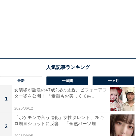
最新
一週間
一ヶ月
女装姿が話題の47歳2児の父親、ビフォーアフ
ター姿を公開！ 「素顔もお美しくて納...
1
2025/06/12
「ポケモンで言う進化」女性タレント、25キ
ロ増量ショットに反響！ 「全然パーツ埋...
2