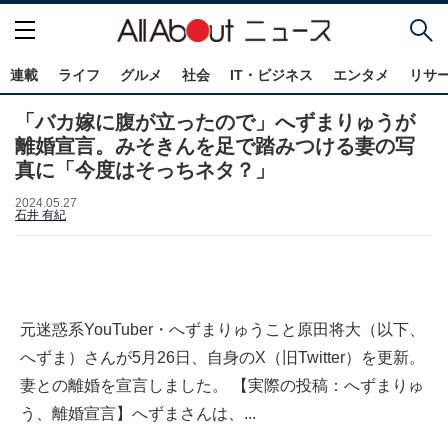
連載
ライフ
グルメ
社会
IT・ビジネス
エンタメ
リサ
「バカ嫁に腹が立ったので」へずまりゅうが
離婚宣言。みそきんを足で踏みつける妻の写
真に「今度はそっちネタ？」
2024.05.27
石井 有紀
元迷惑系YouTuber・へずまりゅうこと原田将大（以下、
へずま）さんが5月26日、自身のX（旧Twitter）を更新。
妻との離婚を宣言しました。 【実際の投稿：へずまりゅ
う、離婚宣言】へずまさんは、...