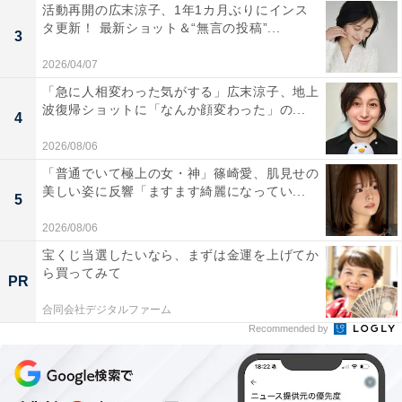
活動再開の広末涼子、1年1カ月ぶりにインス
タ更新！ 最新ショット＆“無言の投稿”...
3
2026/04/07
「急に人相変わった気がする」広末涼子、地上
波復帰ショットに「なんか顔変わった」の...
4
2026/08/06
「普通でいて極上の女・神」篠崎愛、肌見せの
美しい姿に反響「ますます綺麗になってい...
5
2026/08/06
宝くじ当選したいなら、まずは金運を上げてか
ら買ってみて
PR
合同会社デジタルファーム
Recommended by