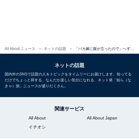
All About ニュース
ネットの話題
「バカ嫁に腹が立ったので」へずまりゅうが離婚宣言。みそきんを足で踏みつける妻の写真に「今度はそっちネタ？」
ネットの話題
国内外のSNSで話題の人＆トピックをタイムリーにお届けします。知ってる
だけでちょっと得する、なんだか楽しい気分になれる、ネット発「知ら（な
きゃ）損」ニュースが盛りだくさん。
関連サービス
All About
All About Japan
イチオシ