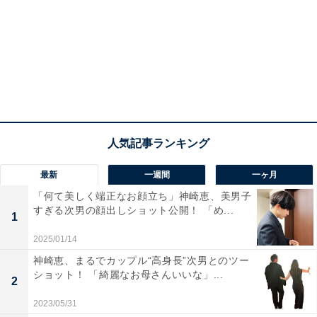
最新
一週間
一ヶ月
「何て美しく端正なお顔立ち」神崎恵、美男子
すぎる次男の顔出しショット公開！ 「め...
1
2025/01/14
神崎恵、まるでカップル“高身長”次男とのツー
ショット！ 「綺麗なお母さんいいな」...
2
2023/05/31