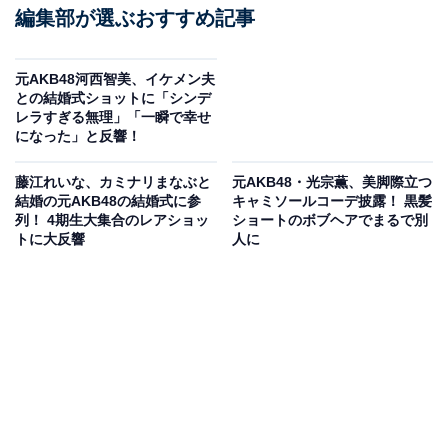
編集部が選ぶおすすめ記事
元AKB48河西智美、イケメン夫
との結婚式ショットに「シンデ
レラすぎる無理」「一瞬で幸せ
になった」と反響！
藤江れいな、カミナリまなぶと
元AKB48・光宗薫、美脚際立つ
結婚の元AKB48の結婚式に参
キャミソールコーデ披露！ 黒髪
列！ 4期生大集合のレアショッ
ショートのボブヘアでまるで別
トに大反響
人に