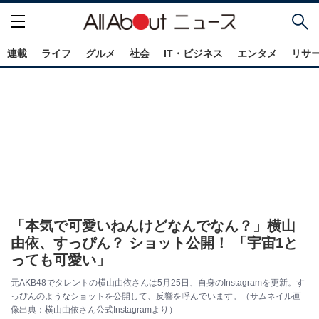
連載
ライフ
グルメ
社会
IT・ビジネス
エンタメ
リサ
「本気で可愛いねんけどなんでなん？」横山
由依、すっぴん？ ショット公開！ 「宇宙1と
っても可愛い」
元AKB48でタレントの横山由依さんは5月25日、自身のInstagramを更新。す
っぴんのようなショットを公開して、反響を呼んでいます。（サムネイル画
像出典：横山由依さん公式Instagramより）