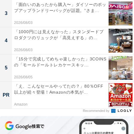
「面白いのあったから購入〜」ダイソーのポッ
プアップランドリーバッグが話題。“さま...
3
2026/08/03
「1000円には見えなかった」スタンダードプ
ロダクツのリュックが「高見えする」の...
4
2026/08/03
「15分で完成してめちゃ楽しかった」3COINS
の「モールドールトレカケースキッ...
5
2026/08/05
「え、こんなセールやってたの？」80％OFF
以上が続々登場！Amazonの本気が...
PR
Amazon
Recommended by