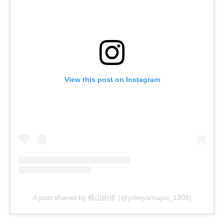
View this post on Instagram
A post shared by 横山由依 (@yokoyamayui_1208)