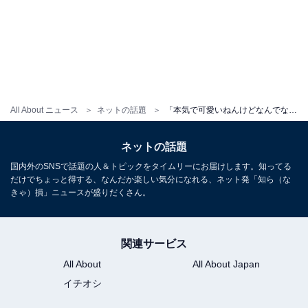
All About ニュース
ネットの話題
「本気で可愛いねんけどなんでなん？」横山由依、すっぴん？ ショット公開！ 「宇宙1とっても可愛い」
ネットの話題
国内外のSNSで話題の人＆トピックをタイムリーにお届けします。知ってる
だけでちょっと得する、なんだか楽しい気分になれる、ネット発「知ら（な
きゃ）損」ニュースが盛りだくさん。
関連サービス
All About
All About Japan
イチオシ