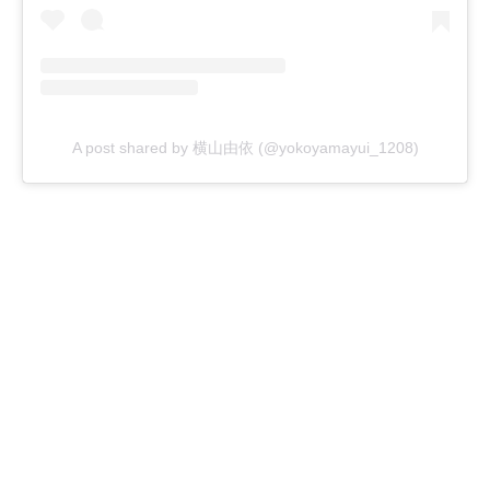
A post shared by 横山由依 (@yokoyamayui_1208)