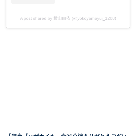
A post shared by 横山由依 (@yokoyamayui_1208)