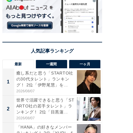
最新
一週間
一ヶ月
癒し系だと思う「STARTO社
癒し系だ
の30代タレント」ランキン
の若手
1
1
グ！ 2位「伊野尾慧」を...
グ！ 2
2026/08/07
2026/08/0
世界で活躍できると思う「ST
「パフ
ARTO社の若手タレント」ラ
思うST
2
2
ンキング！ 2位「目黒蓮...
ンキング
2026/08/07
2026/08/0
「HANA」の好きなメンバー
ギャップ
ランキング！ 2位「YURI」を
RTO社