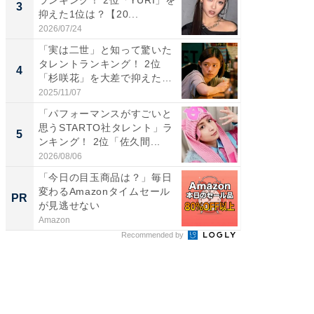
3
3
抑えた1位は？【20...
キング！
2026/07/24
2026/08/0
「実は二世」と知って驚いた
癒し系だ
タレントランキング！ 2位
の30代
4
4
「杉咲花」を大差で抑えた1
グ！ 2
位...
2025/11/07
2026/08/0
「パフォーマンスがすごいと
「ファン
思うSTARTO社タレント」ラ
ARTO
5
5
ンキング！ 2位「佐久間...
グ！ 2
2026/08/06
2026/08/0
「今日の目玉商品は？」毎日
FINCH
変わるAmazonタイムセール
クセッ
PR
PR
が見逃せない
Amazon
FINCHI o
Recommended by