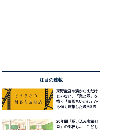
注目の連載
東野圭吾や湊かなえだけ
じゃない、「業と罪」を
描く『映画ちいかわ』か
ら強く連想した映画8選
20年間「駆け込み実績ゼ
ロ」の学校も…「こども