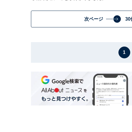
次ページ
3
1