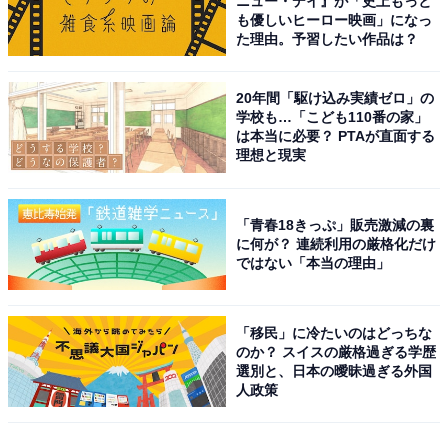
ニュー・デイ』が「史上もっと
も優しいヒーロー映画」になっ
た理由。予習したい作品は？
20年間「駆け込み実績ゼロ」の
学校も…「こども110番の家」
は本当に必要？ PTAが直面する
理想と現実
「青春18きっぷ」販売激減の裏
に何が？ 連続利用の厳格化だけ
ではない「本当の理由」
「移民」に冷たいのはどっちな
のか？ スイスの厳格過ぎる学歴
選別と、日本の曖昧過ぎる外国
人政策