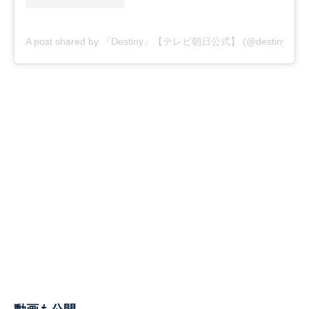
A post shared by 『Destiny』【テレビ朝日公式】 (@destiny_tvas