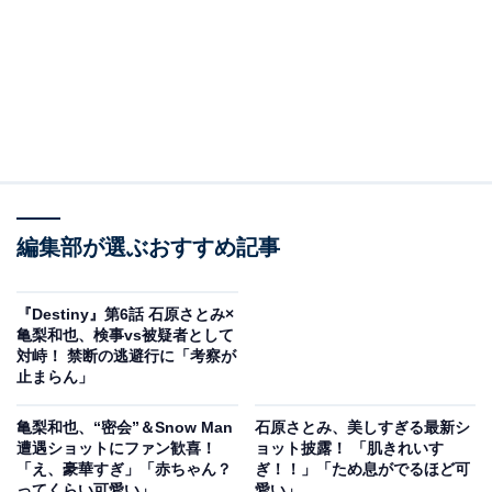
編集部が選ぶおすすめ記事
『Destiny』第6話 石原さとみ×
亀梨和也、検事vs被疑者として
対峙！ 禁断の逃避行に「考察が
止まらん」
亀梨和也、“密会”＆Snow Man
石原さとみ、美しすぎる最新シ
遭遇ショットにファン歓喜！
ョット披露！ 「肌きれいす
「え、豪華すぎ」「赤ちゃん？
ぎ！！」「ため息がでるほど可
ってくらい可愛い」
愛い」