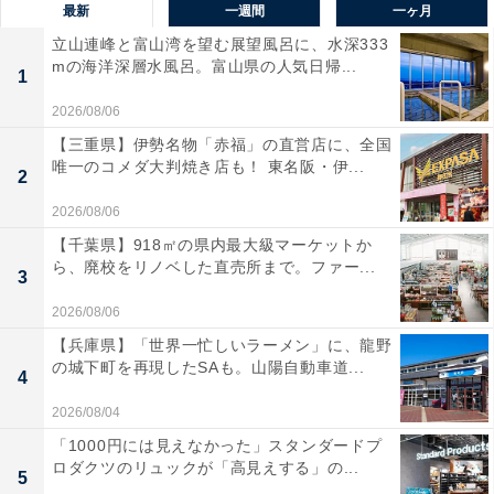
最新
一週間
一ヶ月
立山連峰と富山湾を望む展望風呂に、水深333
mの海洋深層水風呂。富山県の人気日帰...
1
2026/08/06
【三重県】伊勢名物「赤福」の直営店に、全国
唯一のコメダ大判焼き店も！ 東名阪・伊...
2
2026/08/06
【千葉県】918㎡の県内最大級マーケットか
ら、廃校をリノベした直売所まで。ファー...
3
2026/08/06
【兵庫県】「世界一忙しいラーメン」に、龍野
の城下町を再現したSAも。山陽自動車道...
4
2026/08/04
「1000円には見えなかった」スタンダードプ
ロダクツのリュックが「高見えする」の...
5