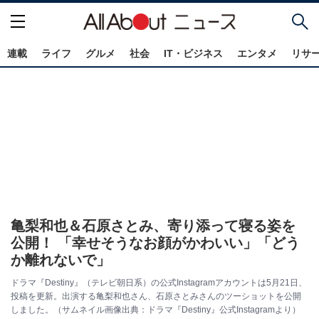
連載
ライフ
グルメ
社会
IT・ビジネス
エンタメ
リサ
亀梨和也＆石原さとみ、寄り添って寝る姿を
公開！ 「幸せそうなお顔がかわいい」「どう
か離れないで」
ドラマ『Destiny』（テレビ朝日系）の公式Instagramアカウントは5月21日、
投稿を更新。出演する亀梨和也さん、石原さとみさんのツーショットを公開
しました。（サムネイル画像出典：ドラマ『Destiny』公式Instagramより）