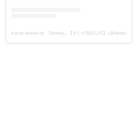
A post shared by 『Destiny』【テレビ朝日公式】 (@destiny_tvas