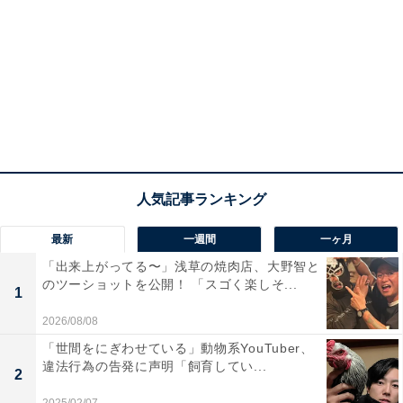
最新
一週間
一ヶ月
「出来上がってる〜」浅草の焼肉店、大野智と
のツーショットを公開！ 「スゴく楽しそ...
1
2026/08/08
「世間をにぎわせている」動物系YouTuber、
違法行為の告発に声明「飼育してい...
2