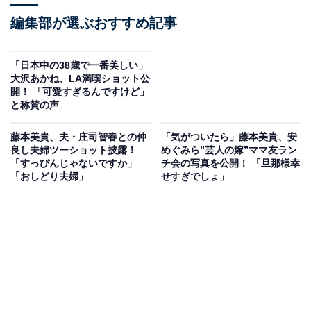
編集部が選ぶおすすめ記事
「日本中の38歳で一番美しい」
大沢あかね、LA満喫ショット公
開！ 「可愛すぎるんですけど」
と称賛の声
藤本美貴、夫・庄司智春との仲
「気がついたら」藤本美貴、安
良し夫婦ツーショット披露！
めぐみら”芸人の嫁”ママ友ラン
「すっぴんじゃないですか」
チ会の写真を公開！ 「旦那様幸
「おしどり夫婦」
せすぎでしょ」