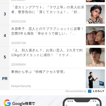
2025/02/07
「逆カミングアウト」『ラヴ上等』の美人出演
者、整形告白に「潔くてカッコよ！」「好...
3
2025/12/18
水原希子、恋人とのラブラブショットに反響！
交際3年も報告「幸せそうで嬉しい」「...
4
2025/07/28
「え、別人過ぎん？」お笑い芸人、2カ月で約
12kgのダイエットに成功！ 「イケメ...
5
2026/08/04
事例から学ぶ『特権アクセス管理』
PR
KeeperSecurity
Recommended by