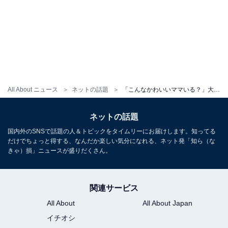
All About ニュース
ネットの話題
「こんなかわいいママいる？」大沢あかね、藤本美貴とのツーショットにファン歓喜！ 「お美しいです」
ネットの話題
国内外のSNSで話題の人＆トピックをタイムリーにお届けします。知ってる
だけでちょっと得する、なんだか楽しい気分になれる、ネット発「知ら（な
きゃ）損」ニュースが盛りだくさん。
関連サービス
All About
All About Japan
イチオシ