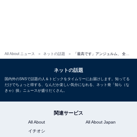
All About ニュース
ネットの話題
「最高です」アンジュルム、 全員集合のモデルショットにファン歓喜！ 「これは買うっきゃない！」の声
ネットの話題
国内外のSNSで話題の人＆トピックをタイムリーにお届けします。知ってる
だけでちょっと得する、なんだか楽しい気分になれる、ネット発「知ら（な
きゃ）損」ニュースが盛りだくさん。
関連サービス
All About
All About Japan
イチオシ