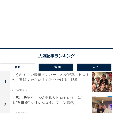
最新
一週間
一ヶ月
「うわすごい豪華メンバー」木梨憲武、ヒロミ
へ「連絡ください！」呼び掛ける。ISS...
1
2024/10/17
「EXILEかと」木梨憲武＆ヒロミの間に写
る“石川遼”の別人っぷりにファン騒然！...
2