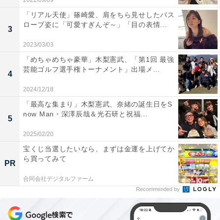
2022/09/09
「リアル天使」篠崎愛、肩をちら見せしたバス
ローブ姿に「可愛すぎんぞ～」「目の表情...
3
2023/03/03
「めちゃめちゃ豪華」木梨憲武、「第1回 最強
芸能ゴルフ選手権トーナメント」出場メ...
4
2024/12/18
「最高な集まり」木梨憲武、奈緒の誕生日をS
now Man・深澤辰哉＆光石研と祝福...
5
2025/02/20
宝くじ当選したいなら、まずは金運を上げてか
ら買ってみて
PR
合同会社デジタルファーム
Recommended by