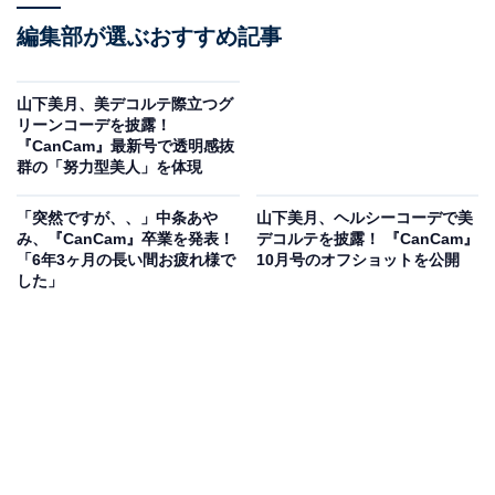
編集部が選ぶおすすめ記事
山下美月、美デコルテ際立つグ
リーンコーデを披露！
『CanCam』最新号で透明感抜
群の「努力型美人」を体現
「突然ですが、、」中条あや
山下美月、ヘルシーコーデで美
み、『CanCam』卒業を発表！
デコルテを披露！ 『CanCam』
「6年3ヶ月の長い間お疲れ様で
10月号のオフショットを公開
した」