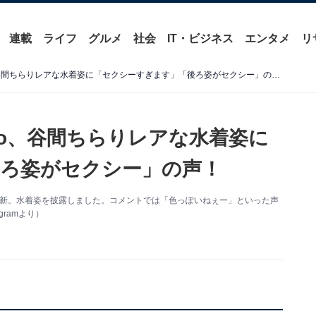
連載
ライフ
グルメ
社会
IT・ビジネス
エンタメ
リ
「たまらん。エロい」peco、谷間ちらりレアな水着姿に「セクシーすぎます」「後ろ姿がセクシー」の声！
co、谷間ちらりレアな水着姿に
ろ姿がセクシー」の声！
amを更新。水着姿を披露しました。コメントでは「色っぽいねぇー」といった声
gramより）