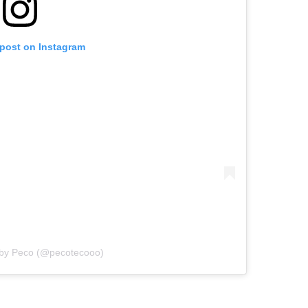
 post on Instagram
 by Peco (@pecotecooo)