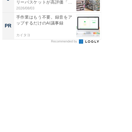
リーバスケットが高評価「使
は和の
わ...
が...
2026/08/03
2026/08/0
手作業はもう不要。録音をア
会議の録
ップするだけのAI議事録
議事録
PR
PR
カイタヨ
カイタヨ
Recommended by