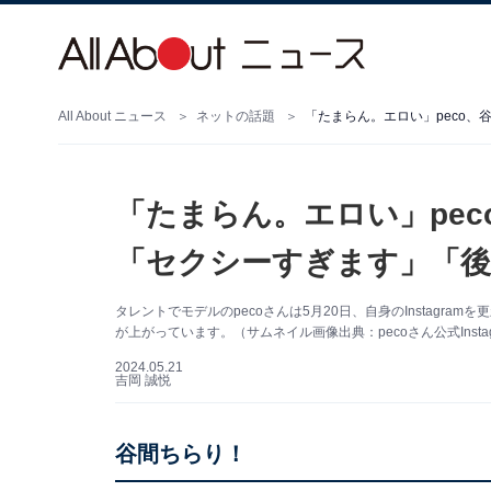
All About ニュース
ネットの話題
「たまらん。エロい」pe
「セクシーすぎます」「後
タレントでモデルのpecoさんは5月20日、自身のInstagr
が上がっています。（サムネイル画像出典：pecoさん公式Insta
2024.05.21
吉岡 誠悦
谷間ちらり！