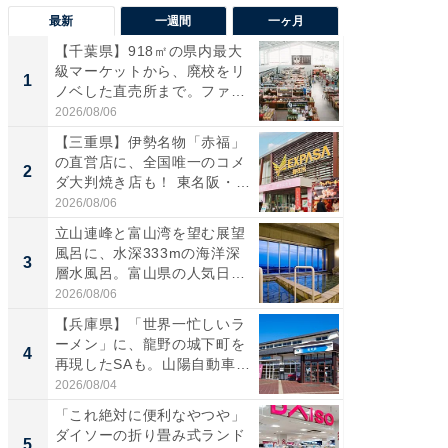
最新
一週間
一ヶ月
【千葉県】918㎡の県内最大
【兵庫
級マーケットから、廃校をリ
ーメン
1
1
ノベした直売所まで。ファ
再現した
ー...
道...
2026/08/06
2026/08/0
【三重県】伊勢名物「赤福」
【三重
の直営店に、全国唯一のコメ
「鈴鹿天
2
2
ダ大判焼き店も！ 東名阪・
は100
伊...
2026/08/06
2026/08/0
立山連峰と富山湾を望む展望
ステラ
風呂に、水深333mの海洋深
詰め放題
3
3
層水風呂。富山県の人気日
00円で「
帰...
2026/08/06
2026/08/0
【兵庫県】「世界一忙しいラ
「ミニオ
ーメン」に、龍野の城下町を
ッグ！ 
4
4
再現したSAも。山陽自動車
ど、夏限
道...
2026/08/04
2026/08/0
「これ絶対に便利なやつや」
【埼玉
ダイソーの折り畳み式ランド
「行田天
5
5