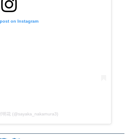
 post on Instagram
 中村明花 (@sayaka_nakamura3)