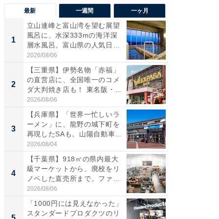
最新
一週間
一ヶ月
立山連峰と富山湾を望む展望
【兵庫
風呂に、水深333mの海洋深
ーメン
1
1
層水風呂。富山県の人気日
再現した
帰...
道...
2026/08/06
2026/08/0
【三重県】伊勢名物「赤福」
【三重
の直営店に、全国唯一のコメ
「鈴鹿天
2
2
ダ大判焼き店も！ 東名阪・
は100
伊...
2026/08/06
2026/08/0
【兵庫県】「世界一忙しいラ
ステラ
ーメン」に、龍野の城下町を
詰め放題
3
3
再現したSAも。山陽自動車
00円で「
道...
2026/08/04
2026/08/0
【千葉県】918㎡の県内最大
「ミニオ
級マーケットから、廃校をリ
ッグ！ 
4
4
ノベした直売所まで。ファ
ど、夏限
ー...
2026/08/06
2026/08/0
「1000円には見えなかった」
【埼玉
スタンダードプロダクツのリ
「行田天
5
5