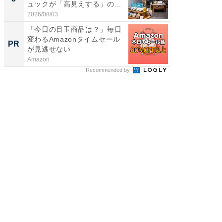
ュックが「高見えする」の...
は和の
が...
2026/08/03
2026/08/0
「今日の目玉商品は？」毎日
シェア別荘
変わるAmazonタイムセール
wners
PR
PR
が見逃せない
Amazon
COCO VIL
Recommended by