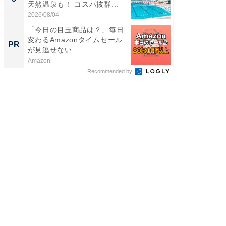
天然温泉も！ コスパ抜群...
賀ゆめ
お...
2026/08/04
2026/08/0
「今日の目玉商品は？」毎日
全国の
変わるAmazonタイムセール
付きの
PR
PR
が見逃せない
Amazon
COCO VIL
Recommended by