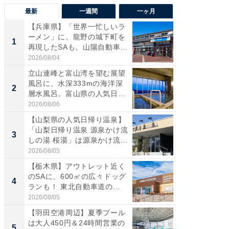
最新
一週間
一ヶ月
【兵庫県】「世界一忙しいラ
【三重
ーメン」に、龍野の城下町を
「鈴鹿天
1
1
再現したSAも。山陽自動車
は100
道...
2026/08/04
2026/08/0
立山連峰と富山湾を望む展望
「ミニオ
風呂に、水深333mの海洋深
ッグ！ 
2
2
層水風呂。富山県の人気日
ど、夏限
帰...
2026/08/06
2026/08/0
【山梨県の人気日帰り温泉】
ステラ
「山梨日帰り温泉 源泉かけ流
詰め放題
3
3
しの湯 桜湯」は源泉かけ流...
00円で「
2026/08/05
2026/08/0
【栃木県】アウトレット近く
【埼玉
のSAに、600㎡の広々ドッグ
「行田天
4
4
ランも！ 東北自動車道の...
は和の
が...
2026/08/05
2026/08/0
【羽田空港周辺】夏季プール
【石川
は大人450円＆24時間営業の
湯】「天
5
5