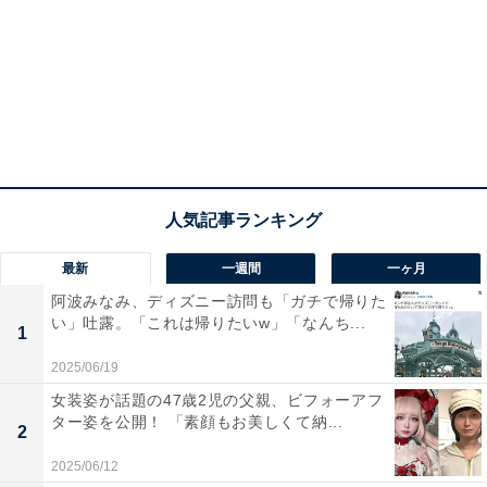
最新
一週間
一ヶ月
阿波みなみ、ディズニー訪問も「ガチで帰りた
い」吐露。「これは帰りたいw」「なんち...
1
2025/06/19
女装姿が話題の47歳2児の父親、ビフォーアフ
ター姿を公開！ 「素顔もお美しくて納...
2
2025/06/12