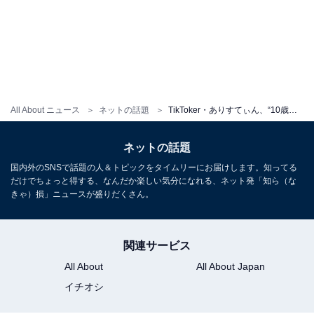
All About ニュース
ネットの話題
TikToker・ありすてぃん、“10歳差”の男性と結婚を発表！ 「美男美女すぎる」「とてもお似合いのお二人」
ネットの話題
国内外のSNSで話題の人＆トピックをタイムリーにお届けします。知ってる
だけでちょっと得する、なんだか楽しい気分になれる、ネット発「知ら（な
きゃ）損」ニュースが盛りだくさん。
関連サービス
All About
All About Japan
イチオシ