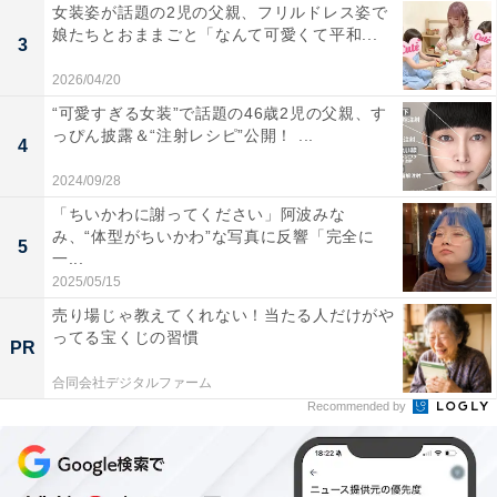
女装姿が話題の2児の父親、フリルドレス姿で
娘たちとおままごと「なんて可愛くて平和...
3
2026/04/20
“可愛すぎる女装”で話題の46歳2児の父親、す
っぴん披露＆“注射レシピ”公開！ ...
4
2024/09/28
「ちいかわに謝ってください」阿波みな
み、“体型がちいかわ”な写真に反響「完全に
5
一...
2025/05/15
売り場じゃ教えてくれない！当たる人だけがや
ってる宝くじの習慣
PR
合同会社デジタルファーム
Recommended by