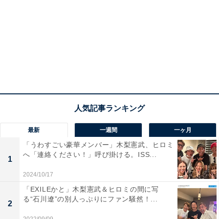
最新
一週間
一ヶ月
「うわすごい豪華メンバー」木梨憲武、ヒロミ
へ「連絡ください！」呼び掛ける。ISS...
1
2024/10/17
「EXILEかと」木梨憲武＆ヒロミの間に写
る“石川遼”の別人っぷりにファン騒然！...
2