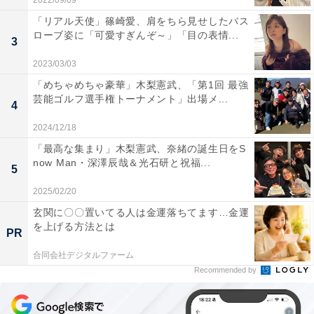
2022/09/09
「リアル天使」篠崎愛、肩をちら見せしたバス
ローブ姿に「可愛すぎんぞ～」「目の表情...
3
2023/03/03
「めちゃめちゃ豪華」木梨憲武、「第1回 最強
芸能ゴルフ選手権トーナメント」出場メ...
4
2024/12/18
「最高な集まり」木梨憲武、奈緒の誕生日をS
now Man・深澤辰哉＆光石研と祝福...
5
2025/02/20
玄関に〇〇置いてる人は金運落ちてます…金運
を上げる方法とは
PR
合同会社デジタルファーム
Recommended by