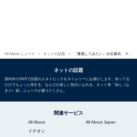
All About ニュース
ネットの話題
「遭遇してみたい」白石麻衣、マスク姿でのディズニーショットに反響！ 「なんて可愛いの」「最高」
ネットの話題
国内外のSNSで話題の人＆トピックをタイムリーにお届けします。知ってる
だけでちょっと得する、なんだか楽しい気分になれる、ネット発「知ら（な
きゃ）損」ニュースが盛りだくさん。
関連サービス
All About
All About Japan
イチオシ