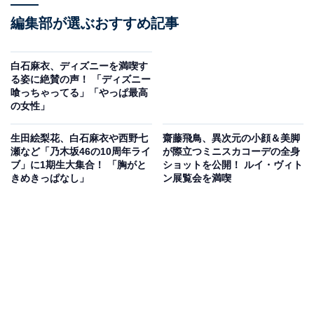
編集部が選ぶおすすめ記事
白石麻衣、ディズニーを満喫す
る姿に絶賛の声！ 「ディズニー
喰っちゃってる」「やっぱ最高
の女性」
生田絵梨花、白石麻衣や西野七
齋藤飛鳥、異次元の小顔＆美脚
瀬など「乃木坂46の10周年ライ
が際立つミニスカコーデの全身
ブ」に1期生大集合！ 「胸がと
ショットを公開！ ルイ・ヴィト
きめきっぱなし」
ン展覧会を満喫