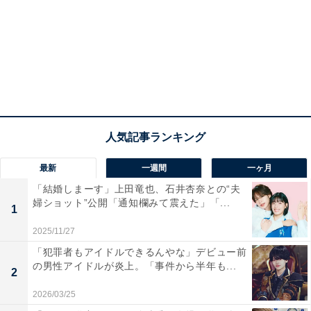
最新
一週間
一ヶ月
「結婚しまーす」上田竜也、石井杏奈との“夫
婦ショット”公開「通知欄みて震えた」「...
1
2025/11/27
「犯罪者もアイドルできるんやな」デビュー前
の男性アイドルが炎上。「事件から半年も...
2
2026/03/25