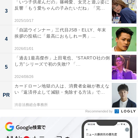
「いつ子供産んだの」篠崎愛、女児と遊ぶ姿に
反響「もう愛ちゃんの子みたいだね」「完...
3
2025/10/17
「自認ウインナー」三代目JSB・ELLY、年末
挨拶の投稿に「最高におもしれー男」...
4
2026/01/01
「過去1最高傑作」上田竜也、“STARTO社の倒
し方”シリーズで初の失敗!? 「...
5
2024/08/26
カードローン地獄の人は、消費者金融が教えな
い『返済停止して減額・免除する方法』で...
PR
渋谷法務総合事務所
Recommended by