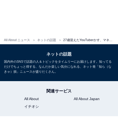
All About ニュース
ネットの話題
27歳迎えたYouTuberかす、マネージャーの多さにファン仰天！ 「大御所じゃん」
ネットの話題
国内外のSNSで話題の人＆トピックをタイムリーにお届けします。知ってる
だけでちょっと得する、なんだか楽しい気分になれる、ネット発「知ら（な
きゃ）損」ニュースが盛りだくさん。
関連サービス
All About
All About Japan
イチオシ