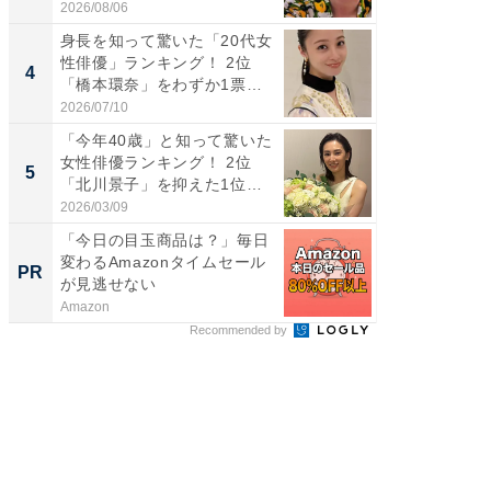
2026/08/06
2026/08/0
身長を知って驚いた「20代女
「世界で
性俳優」ランキング！ 2位
ARTO
4
4
「橋本環奈」をわずか1票
グ！ 2
差...
2026/07/10
2026/08/0
「今年40歳」と知って驚いた
身長を知
女性俳優ランキング！ 2位
性俳優」
5
5
「北川景子」を抑えた1位
「鈴木
は...
倒...
2026/03/09
2026/08/0
「今日の目玉商品は？」毎日
「うち
変わるAmazonタイムセール
い」と
PR
PR
が見逃せない
鐘。自
外せな..
Amazon
ビズヒン
Recommended by