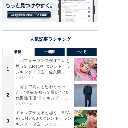
最新
一週間
一ヶ月
「パフォーマンスがすごいと
「癒し系
思うSTARTO社タレント」ラ
タレント
1
1
ンキング！ 2位「佐久間...
「井ノ原
2026/08/06
2026/08/0
「背まで高いと思わなかっ
癒し系だ
た」“身長を知って驚いた40
の若手
2
2
代男性俳優”ランキング！ 1...
グ！ 2
2026/06/13
2026/08/0
ギャップがあると思う「STA
ギャップ
RTO社の30代タレント」ラン
RTO社
3
3
キング！ 2位「ジェシ...
キング！