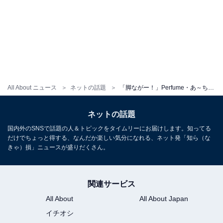
All About ニュース
ネットの話題
「脚ながー！」Perfume・あ～ちゃん、圧巻美脚際立つピラティス姿を披露！ 「美ボディ」「綺麗な身体」
ネットの話題
国内外のSNSで話題の人＆トピックをタイムリーにお届けします。知ってる
だけでちょっと得する、なんだか楽しい気分になれる、ネット発「知ら（な
きゃ）損」ニュースが盛りだくさん。
関連サービス
All About
All About Japan
イチオシ