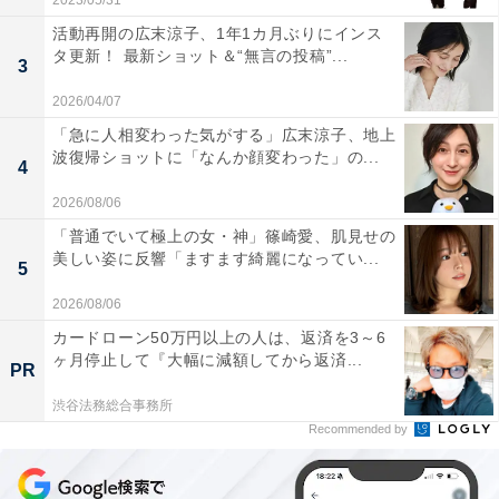
2023/05/31
活動再開の広末涼子、1年1カ月ぶりにインス
タ更新！ 最新ショット＆“無言の投稿”...
3
2026/04/07
「急に人相変わった気がする」広末涼子、地上
波復帰ショットに「なんか顔変わった」の...
4
2026/08/06
「普通でいて極上の女・神」篠崎愛、肌見せの
美しい姿に反響「ますます綺麗になってい...
5
2026/08/06
カードローン50万円以上の人は、返済を3～6
ヶ月停止して『大幅に減額してから返済...
PR
渋谷法務総合事務所
Recommended by