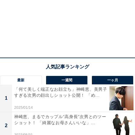
最新
一週間
一ヶ月
「何て美しく端正なお顔立ち」神崎恵、美男子
すぎる次男の顔出しショット公開！ 「め...
1
2025/01/14
神崎恵、まるでカップル“高身長”次男とのツー
ショット！ 「綺麗なお母さんいいな」...
2