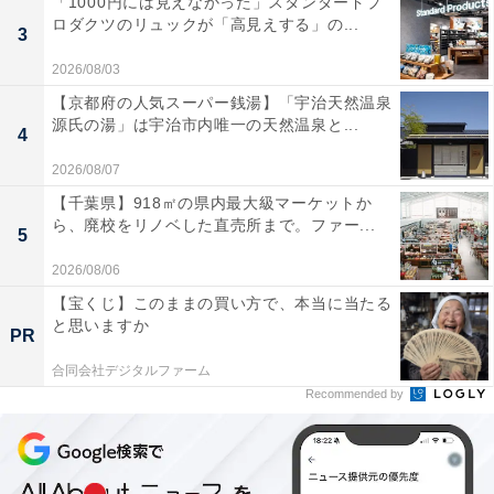
「1000円には見えなかった」スタンダードプ
ロダクツのリュックが「高見えする」の...
3
2026/08/03
【京都府の人気スーパー銭湯】「宇治天然温泉
源氏の湯」は宇治市内唯一の天然温泉と...
4
2026/08/07
【千葉県】918㎡の県内最大級マーケットか
ら、廃校をリノベした直売所まで。ファー...
5
2026/08/06
【宝くじ】このままの買い方で、本当に当たる
と思いますか
PR
合同会社デジタルファーム
Recommended by