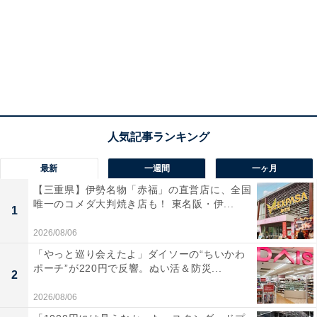
最新
一週間
一ヶ月
【三重県】伊勢名物「赤福」の直営店に、全国
唯一のコメダ大判焼き店も！ 東名阪・伊...
1
2026/08/06
「やっと巡り会えたよ」ダイソーの“ちいかわ
ポーチ”が220円で反響。ぬい活＆防災...
2
2026/08/06