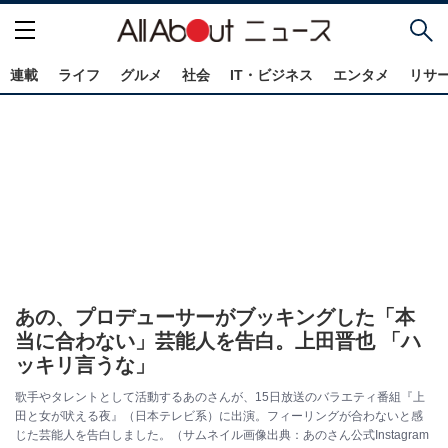
連載
ライフ
グルメ
社会
IT・ビジネス
エンタメ
リサ
あの、プロデューサーがブッキングした「本
当に合わない」芸能人を告白。上田晋也 「ハ
ッキリ言うな」
歌手やタレントとして活動するあのさんが、15日放送のバラエティ番組『上
田と女が吠える夜』（日本テレビ系）に出演。フィーリングが合わないと感
じた芸能人を告白しました。（サムネイル画像出典：あのさん公式Instagram