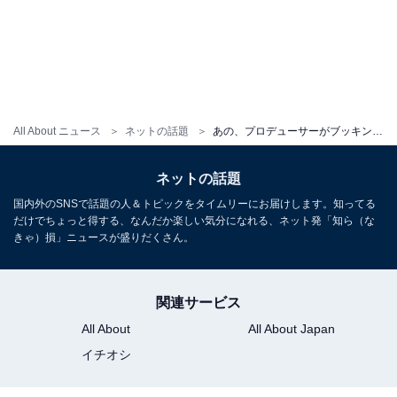
All About ニュース
ネットの話題
あの、プロデューサーがブッキングした「本当に合わない」芸能人を告白。上田晋也 「ハッキリ言うな」
ネットの話題
国内外のSNSで話題の人＆トピックをタイムリーにお届けします。知ってる
だけでちょっと得する、なんだか楽しい気分になれる、ネット発「知ら（な
きゃ）損」ニュースが盛りだくさん。
関連サービス
All About
All About Japan
イチオシ