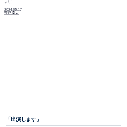
より）
2024.05.17
宍戸 奏太
「出演します」