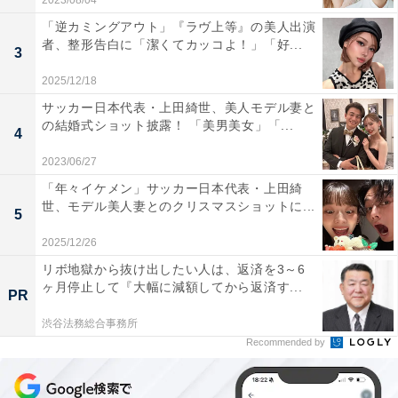
2023/08/04
「逆カミングアウト」『ラヴ上等』の美人出演
者、整形告白に「潔くてカッコよ！」「好...
3
2025/12/18
サッカー日本代表・上田綺世、美人モデル妻と
の結婚式ショット披露！ 「美男美女」「...
4
2023/06/27
「年々イケメン」サッカー日本代表・上田綺
世、モデル美人妻とのクリスマスショットに...
5
2025/12/26
リボ地獄から抜け出したい人は、返済を3～6
ヶ月停止して『大幅に減額してから返済す...
PR
渋谷法務総合事務所
Recommended by