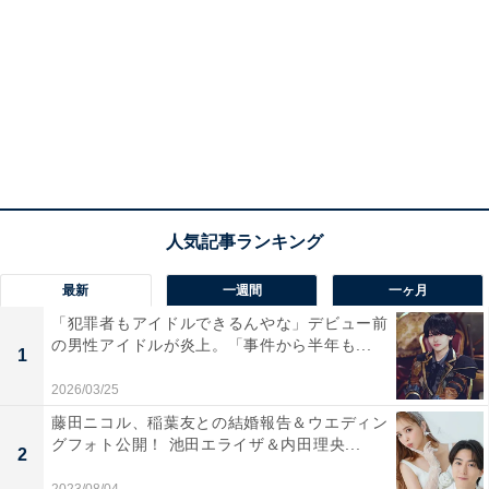
最新
一週間
一ヶ月
「犯罪者もアイドルできるんやな」デビュー前
の男性アイドルが炎上。「事件から半年も...
1
2026/03/25
藤田ニコル、稲葉友との結婚報告＆ウエディン
グフォト公開！ 池田エライザ＆内田理央...
2