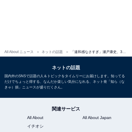
All About ニュース
ネットの話題
「違和感なさすぎ」瀬戸康史、35歳学生服に「キツイて...笑」と言及も「まだまだイケますよ」の声続出！
ネットの話題
国内外のSNSで話題の人＆トピックをタイムリーにお届けします。知ってる
だけでちょっと得する、なんだか楽しい気分になれる、ネット発「知ら（な
きゃ）損」ニュースが盛りだくさん。
関連サービス
All About
All About Japan
イチオシ