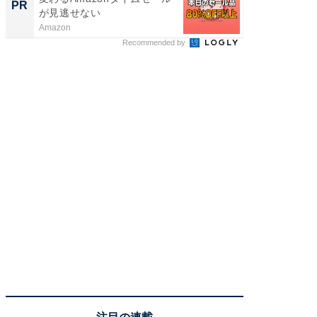
PR
PR
が見逃せない
Amazon
他力本願
Recommended by