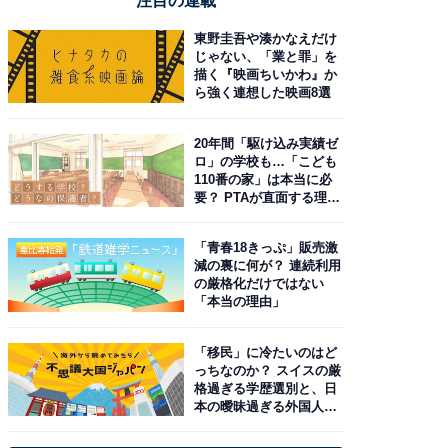
注目の連載
東野圭吾や湊かなえだけ
じゃない、「業と罪」を
描く『映画ちいかわ』か
ら強く連想した映画8選
20年間「駆け込み実績ゼ
ロ」の学校も…「こども
110番の家」は本当に必
要？ PTAが直面する理想
と現実
「青春18きっぷ」販売激
減の裏に何が？ 連続利用
の厳格化だけではない
「本当の理由」
「移民」に冷たいのはど
っちなのか？ スイスの厳
格過ぎる学歴選別と、日
本の曖昧過ぎる外国人政
策