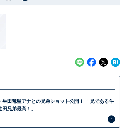
・生田竜聖アナとの兄弟ショット公開！ 「兄である斗
生田兄弟最高！」