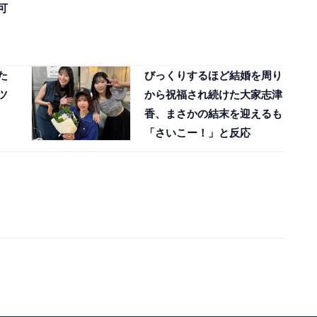
可
た
びっくりするほど結婚を周り
ツ
から祝福され続けた大家志津
香、まさかの結末を迎えるも
「さいこー！」と反応
も