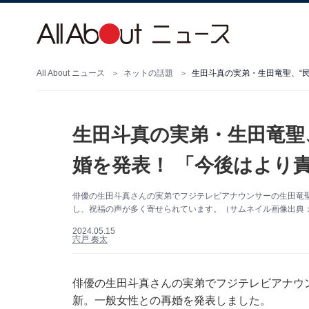
All About ニュース
ネットの話題
生田斗真の実弟・生田竜聖、“
生田斗真の実弟・生田竜聖
婚を発表！ 「今後はより
俳優の生田斗真さんの実弟でフジテレビアナウンサーの生田竜聖さん
し、祝福の声が多く寄せられています。（サムネイル画像出典：生田
2024.05.15
宍戸 奏太
俳優の生田斗真さんの実弟でフジテレビアナウンサー
新。一般女性との再婚を発表しました。