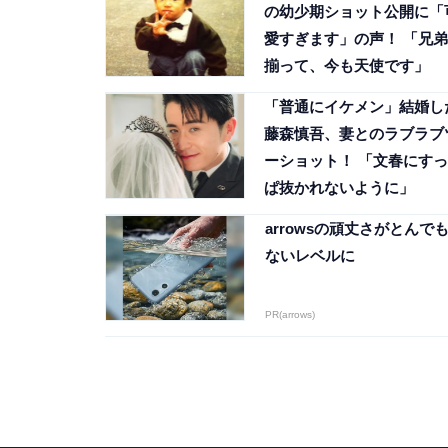
の幼少期ショット公開に「
愛すぎます」の声！ 「兄弟
揃って、今も天使です」
「普通にイケメン」結婚し
藤森慎吾、妻とのラブラブ
ーショット！ 「文春にすっ
ぱ抜かれないように」
arrowsの頑丈さがとんで
ないレベルに
PR(arrows)