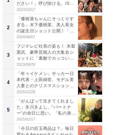
1
1
ださい！」呼び掛ける。IS
災地を
S...
「カ...
2024/10/17
2026/08/0
「優樹菜ちゃんにそっくりす
「女の
ぎる」木下優樹菜、美人長女
介、バ
2
2
の誕生日ショット公開！「1
らのプレ
4...
愛...
2026/08/07
2026/08/0
フジテレビ社長の姿も！ 木梨
「脚が
憲武、豪華芸能人の大集合シ
横川尚
3
3
ョットに「素敵でカッコい
ムキな姿
い...
刃...
2023/09/29
2026/08/0
「年々イケメン」サッカー日
「え、
本代表・上田綺世、モデル美
芸人、2
4
4
人妻とのクリスマスショット
エットに
に...
2025/12/26
2026/08/0
「がんばって生きてくれまし
「脳がバ
た」氷川きよし、“パートナ
装姿が話
5
5
ー”の命日に思い。「私の身
のお父さ
体...
2025/02/17
2026/08/0
「今日の目玉商品は？」毎日
その買
変わるAmazonタイムセール
れない