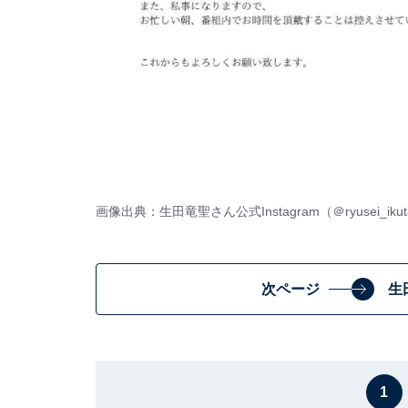
画像出典：生田竜聖さん公式Instagram（
＠ryusei_ikut
次ページ
生
1