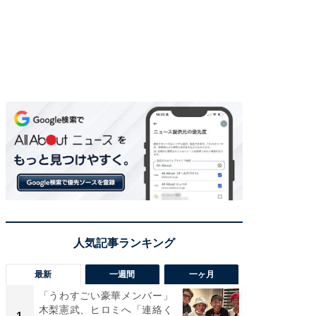
最新
一週間
一ヶ月
「うわすごい豪華メンバー」
「さす
木梨憲武、ヒロミへ「連絡く
は」高