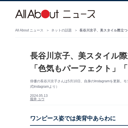
All About ニュース
ネットの話題
長谷川京子、美スタイル際立つ
長谷川京子、美スタイル際
「色気もパーフェクト」「
俳優の長谷川京子さんは5月10日、自身のInstagramを更
式Instagramより）
2024.05.13
堀井 ユウ
ワンピース姿では美背中あらわに