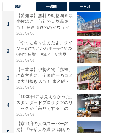
最新
一週間
一ヶ月
【愛知県】無料の動物園＆観
【兵庫
光牧場に、市初の天然温泉
ーメン
1
1
も！ 高速道路のハイウェイオ
再現した
ア...
道...
2026/08/07
2026/08/0
「やっと巡り会えたよ」ダイ
【三重
ソーの“ちいかわポーチ”が22
の直営
2
2
0円で反響。ぬい活＆防災...
ダ大判焼
伊...
2026/08/06
2026/08/0
【三重県】伊勢名物「赤福」
【千葉県
の直営店に、全国唯一のコメ
級マー
3
3
ダ大判焼き店も！ 東名阪・
ノベし
伊...
ー...
2026/08/06
2026/08/0
「1000円には見えなかった」
ステラ
スタンダードプロダクツのリ
詰め放題
4
4
ュックが「高見えする」の...
00円で「
2026/08/03
2026/08/0
【京都府の人気スーパー銭
立山連
湯】「宇治天然温泉 源氏の
風呂に、
5
5