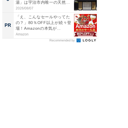
湯」は宇治市内唯一の天然温
層水風
泉と...
帰...
2026/08/07
2026/08/0
「え、こんなセールやってた
「え、
の？」80％OFF以上が続々登
の？」8
PR
PR
場！Amazonの本気が...
場！Ama
Amazon
Amazon
Recommended by