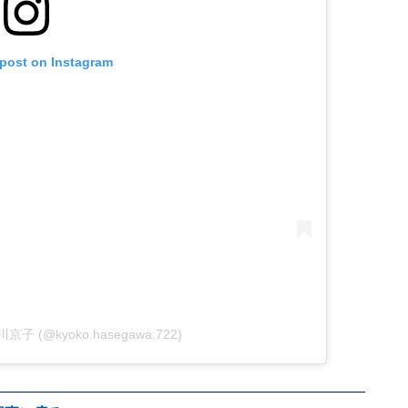
 post on Instagram
谷川京子 (@kyoko.hasegawa.722)