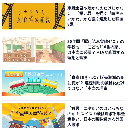
ドラマだね」などのコメントが寄せられています。
東野圭吾や湊かなえだけじゃな
い、「業と罪」を描く『映画ち
いかわ』から強く連想した映画
第20話は「望みの先に」。為時が淡路守に任命され、ま
8選
ひろの弟・惟規（高杉真宙）と乳母・いと（信川清順）
は大喜び。しかしまひろは、宋の言葉を理解する父は、
20年間「駆け込み実績ゼロ」の
宋人が70余名やって来たとうわさの越前守のほうが適任
学校も…「こども110番の家」
だと考え……。一方内裏では花山院に矢を放った伊周・
は本当に必要？ PTAが直面する
理想と現実
隆家兄弟に一条天皇から厳しい処分が下され、定子も内
裏を出ることを命じられ――。周囲が騒がしく変化して
いく中、まひろと道長はそれぞれの道をどう歩み進んで
「青春18きっぷ」販売激減の裏
に何が？ 連続利用の厳格化だけ
いくのか注目です。
ではない「本当の理由」
「移民」に冷たいのはどっちな
のか？ スイスの厳格過ぎる学歴
選別と、日本の曖昧過ぎる外国
人政策