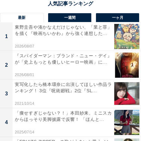
最新
一週間
一ヶ月
東野圭吾や湊かなえだけじゃない、「業と罪」
画像出典：NHK『光る君へ』
公式Webサイト
を描く『映画ちいかわ』から強く連想した...
1
2026/08/07
『スパイダーマン：ブランド・ニュー・デイ』
が「史上もっとも優しいヒーロー映画」に...
2
2026/08/01
実写化したら橋本環奈に出演してほしい作品ラ
ンキング！ 3位『呪術廻戦』2位『SL...
3
2021/10/14
「痩せすぎじゃない？！」本田紗来、ミニスカ
からほっそり美脚披露で反響！ 「ほんと...
4
2025/07/14