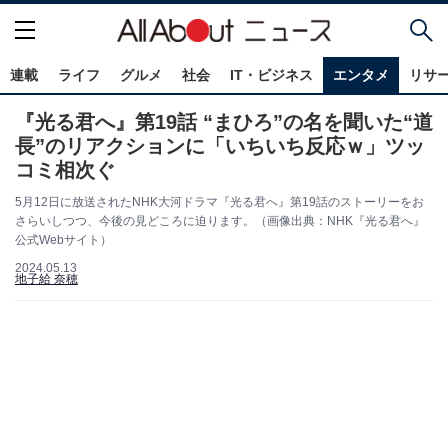
連載
ライフ
グルメ
社会
IT・ビジネス
エンタメ
リサ
『光る君へ』第19話 “まひろ”の名を聞いた“道
長”のリアクションに「いちいち反応ｗ」ツッ
コミ相次ぐ
5月12日に放送されたNHK大河ドラマ『光る君へ』第19話のストーリーをお
さらいしつつ、今後の見どころに迫ります。（画像出典：NHK『光る君へ』
公式Webサイト）
2024.05.13
地子給 奈穂