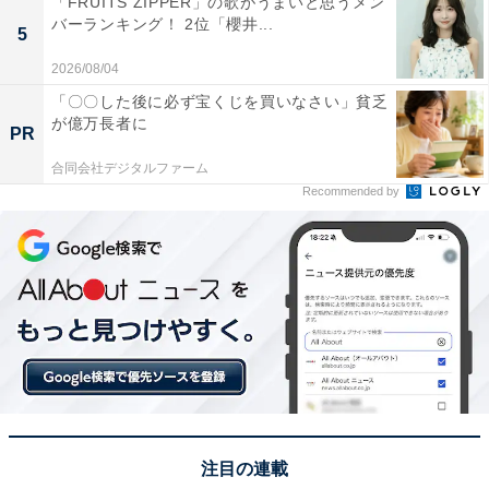
「FRUITS ZIPPER」の歌がうまいと思うメン
帝から“まひろ”の名を聞いた道長のリアクション
バーランキング！ 2位「櫻井...
5
は必見
2026/08/04
「〇〇した後に必ず宝くじを買いなさい」貧乏
まひろと約束をした、より良き世にするための政に精を
が億万長者に
PR
出す道長。一条天皇からまひろの政に関する提案を聞い
た際のおどろいた表情にはさまざまな思いが詰まってお
合同会社デジタルファーム
Recommended by
り、その胸中を想像すると胸にぐっと来るものがありま
した。
X（旧Twitter）では、「帝からまひろの話を聞いた右大
臣殿、『えー！俺もそんなまひろを見たかった…！』と
か思っていたんだろうな」「“まひろ”でいちいち反応し
てしまう道長くんｗ」「倫子さまにバレる日が遠からず
来るかもと心配」「同じ書物を読んでいるだけで帝とま
ひろは実のある会話ができる。知が力になり心に種を撒
注目の連載
くようでぐっとくる」「まひろと定子の出会い、これは