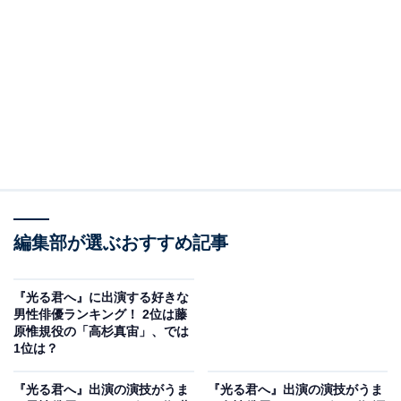
（三浦翔平）と弟・隆家（竜星涼）。2人は道長に反目
し、内裏にも参上しないようになります。しかし、道長
が妻・明子（瀧内公美）の兄・源俊賢（本多大輔）をう
まく使い、伊周兄弟を内裏へ戻らせることに成功。
一方、まひろ（吉高由里子）は、父・為時（岸谷五朗）
邸を訪ねて来たききょう／清少納言（ファーストサマー
ウイカ）から、道長活躍のうわさを耳にします。ききょ
うは政にも意見のあるまひろに、自らが仕える中宮・定
編集部が選ぶおすすめ記事
子（高畑充希）に面通しする機会を設けます。まひろが
内裏に上がると、たまたま定子に会いに来た一条天皇と
も対面。
『光る君へ』に出演する好きな
男性俳優ランキング！ 2位は藤
原惟規役の「高杉真宙」、では
身分に関係なく試験に受かれば政に参加できる、宋の国
1位は？
の制度を語るまひろ。一条天皇は関心を示し、男なら登
『光る君へ』出演の演技がうま
『光る君へ』出演の演技がうま
用してみたかったと道長に語ります。帝から“まひろ”の