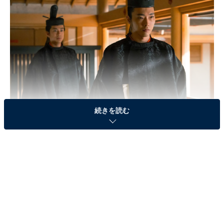
続きを読む
画像出典：NHK『光る君へ』
公式Webサイト
第19話のあらすじ
道長（柄本佑）が右大臣に任命され、公卿のトップに君
臨。参議たちの意見を直に聞きたいから関白にはなりた
くないと言う道長に、民のための政をしたい一条天皇
（塩野瑛久）も好感触を持ちます。道長に先を行かれ面
白くないのは、亡き関白・道隆（井浦新）の長男・伊周