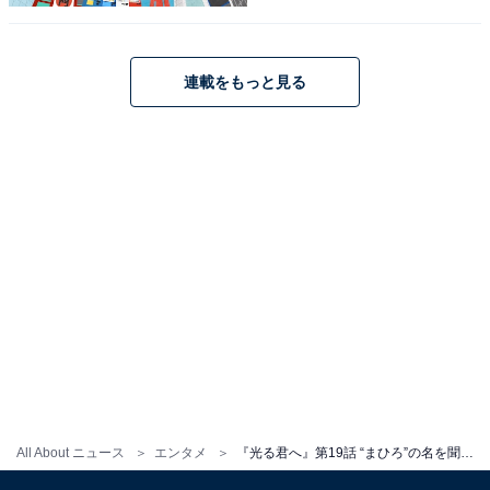
連載をもっと見る
『光る君へ』あらすじバックナンバー
・
第18話
・
第17話
・
第16話
・
第15話
・
第14話
All About ニュース
エンタメ
『光る君へ』第19話 “まひろ”の名を聞いた“道長”のリアクションに「いちいち反応ｗ」ツッコミ相次ぐ
この記事の筆者：
地子給 奈穂