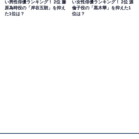
い男性俳優ランキング！ 2位 藤
い女性俳優ランキング！ 2位 源
名を聞き動揺するも、その内容にハッとさせられた道
原為時役の「岸谷五朗」を抑え
倫子役の「黒木華」を抑えた1
た1位は？
位は？
長。折しも大臣以外の諸官職を任命する除目を進めてい
た道長は、為時の申し文を探し出すと、国司を務められ
る位へと引き上げることに。
そんなある夜、隆家は、女に裏切られたと落ち込む伊周
を強引に女の家へと連れて行きます。相手の男が誰かを
突き止めるため、脅しの矢を射る隆家。矢におののき顔
を現したその男は、なんと花山院（本郷奏多）で――。