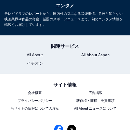
エンタメ
編集・ライター歴17年。マンガ、小説、雑誌等の編
テレビドラマのレポートから、国内外の気になる音楽事情、意外と知らない
集を経てフリーライターに転向後、グルメ、観光、
映画業界や作品の考察、話題のスポーツニュースまで、旬のエンタメ情報を
ドラマレビューを中心に取材・執筆の傍ら、飲食企
幅広くお届けしています。
業のWeb戦略コンサルティングも行う。
関連サービス
All About
All About Japan
次ページ
第20話の予告を見る
イチオシ
サイト情報
会社概要
広告掲載
プライバシーポリシー
著作権・商標・免責事項
当サイトの情報についての注意
All About ニュースについて