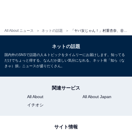
All About ニュース
ネットの話題
「ヤバ女じゃん！」村重杏奈、谷間ちらり新ヘア披露！ 「おっぱいデカすぎやろ」「エロカワイイ」
ネットの話題
国内外のSNSで話題の人＆トピックをタイムリーにお届けします。知ってる
だけでちょっと得する、なんだか楽しい気分になれる、ネット発「知ら（な
きゃ）損」ニュースが盛りだくさん。
関連サービス
All About
All About Japan
イチオシ
サイト情報