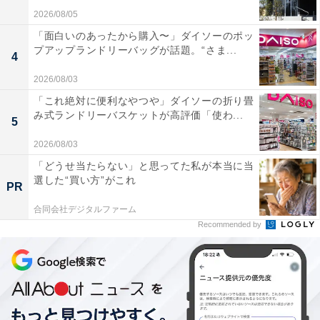
2026/08/05
「面白いのあったから購入〜」ダイソーのポッ
プアップランドリーバッグが話題。“さま...
4
2026/08/03
「これ絶対に便利なやつや」ダイソーの折り畳
み式ランドリーバスケットが高評価「使わ...
5
2026/08/03
「どうせ当たらない」と思ってた私が本当に当
選した“買い方”がこれ
PR
合同会社デジタルファーム
Recommended by