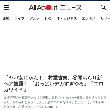
連載
ライフ
グルメ
社会
IT・ビジネス
エンタメ
リサ
「ヤバ女じゃん！」村重杏奈、谷間ちらり新
ヘア披露！ 「おっぱいデカすぎやろ」「エロ
カワイイ」
元HKT48の村重杏奈さんは5月9日、自身のInstagramを更新。髪を切ったと報
告し、胸の谷間をちらりと見せた姿での写真を披露しました。（サムネイル
画像出典：村重杏奈さん公式Instagramより）