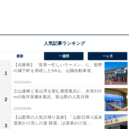
最新
一週間
一ヶ月
【兵庫県】「世界一忙しいラーメン」に、龍野
の城下町を再現したSAも。山陽自動車道...
1
2026/08/04
立山連峰と富山湾を望む展望風呂に、水深333
mの海洋深層水風呂。富山県の人気日帰...
2
2026/08/06
【山梨県の人気日帰り温泉】「山梨日帰り温泉
源泉かけ流しの湯 桜湯」は源泉かけ流...
3