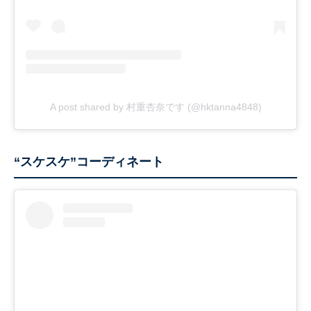
A post shared by 村重杏奈です (@hktanna4848)
“スケスケ”コーディネート