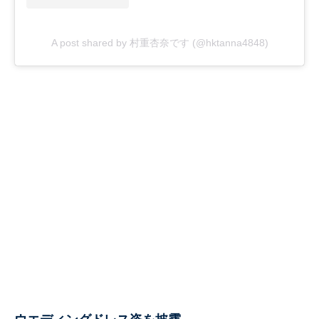
A post shared by 村重杏奈です (@hktanna4848)