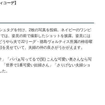
ィコーデ】
シュタグを付け、2枚の写真を投稿。ネイビーのワンピ
目では、姿見の前で撮影したショットを披露。姿見には
どうやら夫でJ2リーグ・徳島ヴォルティス所属の柿谷曜
顔を見せていて、夫婦の仲の良さがうかがえます。
」「パパぁ写ってるで(笑) こんな可愛い奥さんなら写
」「世界で1番可愛い妊婦さん」「さりげない夫婦ショ
した。