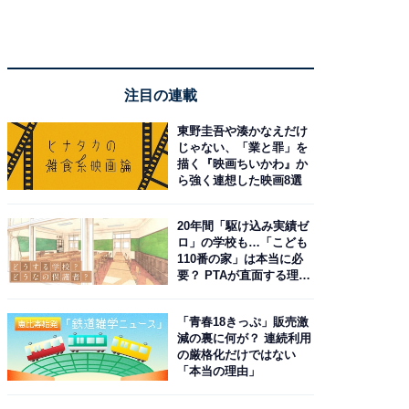
注目の連載
東野圭吾や湊かなえだけ
じゃない、「業と罪」を
描く『映画ちいかわ』か
ら強く連想した映画8選
20年間「駆け込み実績ゼ
ロ」の学校も…「こども
110番の家」は本当に必
要？ PTAが直面する理想
と現実
「青春18きっぷ」販売激
減の裏に何が？ 連続利用
の厳格化だけではない
「本当の理由」