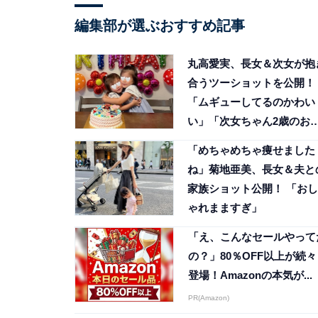
編集部が選ぶおすすめ記事
丸高愛実、長女＆次女が抱
合うツーショットを公開！
「ムギューしてるのかわい
い」「次女ちゃん2歳のお
生日おめでとう」
「めちゃめちゃ痩せました
ね」菊地亜美、長女＆夫と
家族ショット公開！ 「おし
ゃれまますぎ」
「え、こんなセールやって
の？」80％OFF以上が続々
登場！Amazonの本気が...
PR(Amazon)