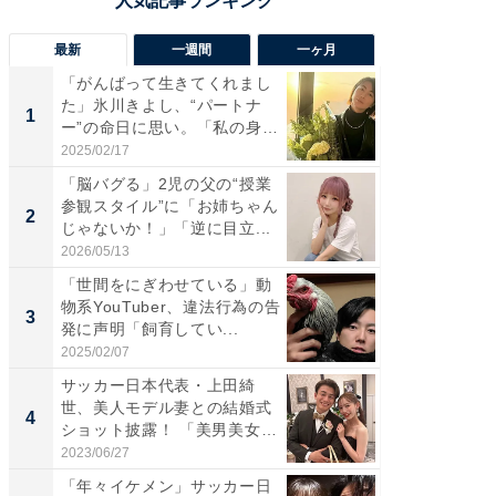
最新
一週間
一ヶ月
「がんばって生きてくれまし
「さす
た」氷川きよし、“パートナ
は」高
1
1
ー”の命日に思い。「私の身
災地を
体...
「カ...
2025/02/17
2026/08/0
「脳バグる」2児の父の“授業
「女の
参観スタイル”に「お姉ちゃん
介、バ
2
2
じゃないか！」「逆に目立...
らのプレ
愛...
2026/05/13
2026/08/0
「世間をにぎわせている」動
「脚が
物系YouTuber、違法行為の告
横川尚
3
3
発に声明「飼育してい...
ムキな姿
刃...
2025/02/07
2026/08/0
サッカー日本代表・上田綺
「え、
世、美人モデル妻との結婚式
芸人、2
4
4
ショット披露！ 「美男美女」
エットに
「...
2023/06/27
2026/08/0
「年々イケメン」サッカー日
「脳がバ