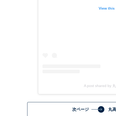
View this
A post shared b
次ページ
丸