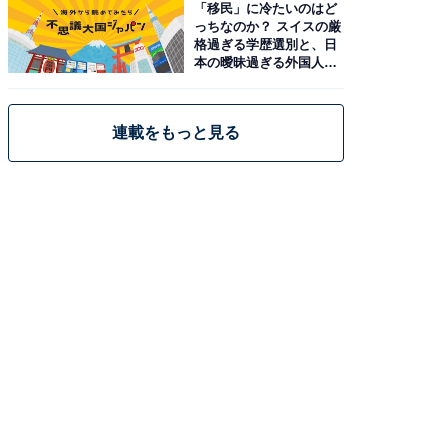
「移民」に冷たいのはど
っちなのか？ スイスの厳
格過ぎる学歴選別と、日
本の曖昧過ぎる外国人政
策
連載をもっと見る