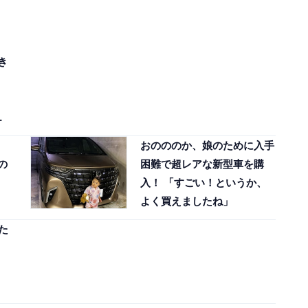
き
誕
おのののか、娘のために入手
の
困難で超レアな新型車を購
入！ 「すごい！というか、
よく買えましたね」
た