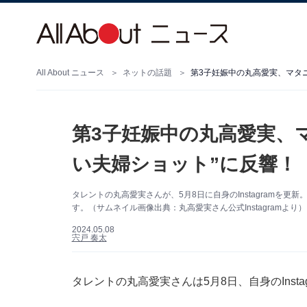
All About ニュース
ネットの話題
第3子妊娠中の丸高愛実、マタニ
第3子妊娠中の丸高愛実、
い夫婦ショット”に反響！ 
タレントの丸高愛実さんが、5月8日に自身のInstagramを
す。（サムネイル画像出典：丸高愛実さん公式Instagramより）
2024.05.08
宍戸 奏太
タレントの丸高愛実さんは5月8日、自身のInst