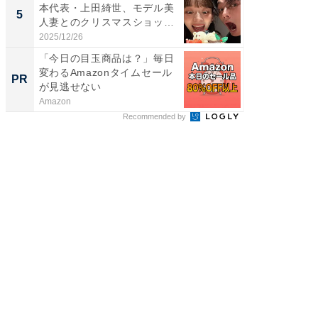
本代表・上田綺世、モデル美
装姿が話
5
5
人妻とのクリスマスショット
のお父さ
に...
2025/12/26
2026/08/0
「今日の目玉商品は？」毎日
「今日
変わるAmazonタイムセール
変わるA
PR
PR
が見逃せない
が見逃
Amazon
Amazon
Recommended by