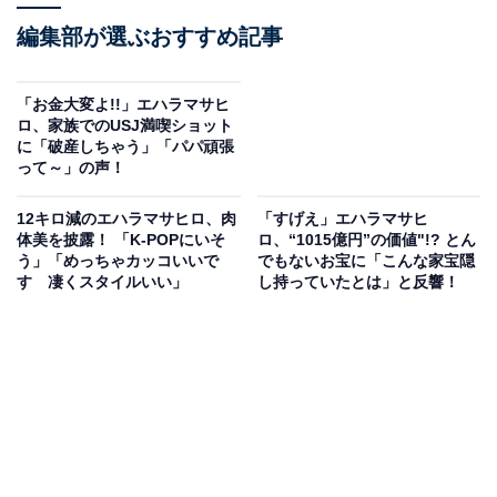
編集部が選ぶおすすめ記事
「お金大変よ!!」エハラマサヒ
ロ、家族でのUSJ満喫ショット
に「破産しちゃう」「パパ頑張
って～」の声！
12キロ減のエハラマサヒロ、肉
「すげえ」エハラマサヒ
体美を披露！ 「K-POPにいそ
ロ、“1015億円”の価値"!? とん
う」「めっちゃカッコいいで
でもないお宝に「こんな家宝隠
す 凄くスタイルいい」
し持っていたとは」と反響！