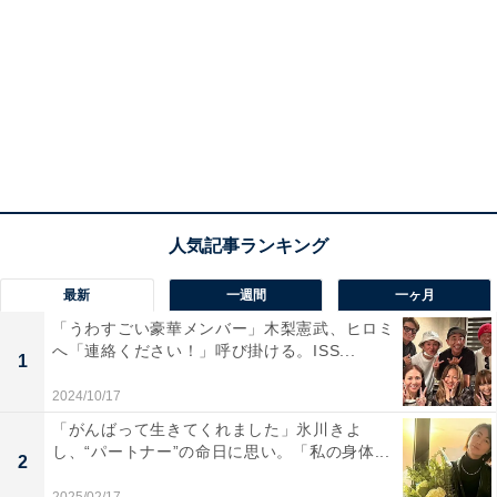
最新
一週間
一ヶ月
「うわすごい豪華メンバー」木梨憲武、ヒロミ
へ「連絡ください！」呼び掛ける。ISS...
1
2024/10/17
「がんばって生きてくれました」氷川きよ
し、“パートナー”の命日に思い。「私の身体...
2