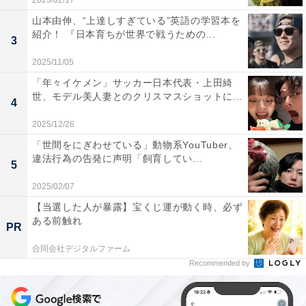
2025/02/17
山本由伸、“上達しすぎている”英語の学習本を
紹介！ 『日本育ちが世界で戦うための...
3
2025/11/05
「年々イケメン」サッカー日本代表・上田綺
世、モデル美人妻とのクリスマスショットに...
4
2025/12/26
「世間をにぎわせている」動物系YouTuber、
違法行為の告発に声明「飼育してい...
5
2025/02/07
【当選した人が暴露】宝くじ運が動く時、必ず
ある前触れ
PR
合同会社デジタルファーム
Recommended by