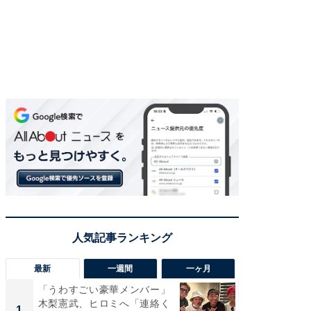
最新
一週間
一ヶ月
「うわすごい豪華メンバー」
「さす
木梨憲武、ヒロミへ「連絡く
は」高
1
1