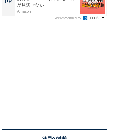
PR
PR
が見逃せない
Amazon
KeeperSec
Recommended by
注目の連載