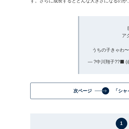
す。さらに成長するとどんな大きさになるのか
ア
うちの子きゃわ
— ?中川翔子??‍⬛ (@
次ページ
「シャ
1