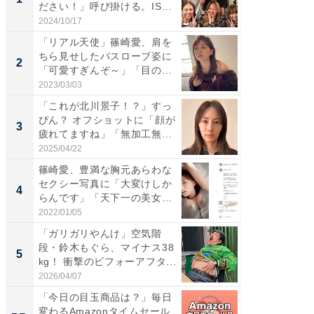
ださい！」呼び掛ける。IS
災地を
S...
「カ...
2024/10/17
2026/08/0
「リアル天使」篠崎愛、肩を
「女の
ちら見せしたバスローブ姿に
介、バ
2
2
「可愛すぎんぞ～」「目の表
らのプレ
情...
愛...
2023/03/03
2026/08/0
「これが北川景子！？」すっ
「脚が
ぴん？ オフショットに「顔が
横川尚
3
3
疲れてますね」「無加工無
ムキな姿
表...
刃...
2025/04/22
2026/08/0
篠崎愛、豊満な胸元あらわな
「え、
セクシー写真に「大変けしか
芸人、2
4
4
らんです」「天下一の美女で
エットに
す...
2022/01/05
2026/08/0
「ガリガリやんけ」空気階
「脳がバ
段・鈴木もぐら、マイナス38
装姿が話
5
5
kg！ 衝撃のビフォーアフタ...
のお父さ
2026/04/07
2026/08/0
「今日の目玉商品は？」毎日
事例か
変わるAmazonタイムセール
管理』