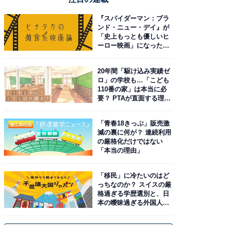
『スパイダーマン：ブラ
ンド・ニュー・デイ』が
「史上もっとも優しいヒ
ーロー映画」になった理
由。予習したい作品は？
20年間「駆け込み実績ゼ
ロ」の学校も…「こども
110番の家」は本当に必
要？ PTAが直面する理想
と現実
「青春18きっぷ」販売激
減の裏に何が？ 連続利用
の厳格化だけではない
「本当の理由」
「移民」に冷たいのはど
っちなのか？ スイスの厳
格過ぎる学歴選別と、日
本の曖昧過ぎる外国人政
策