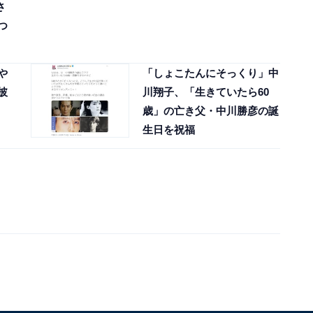
さ
つ
や
「しょこたんにそっくり」中
披
川翔子、「生きていたら60
歳」の亡き父・中川勝彦の誕
生日を祝福