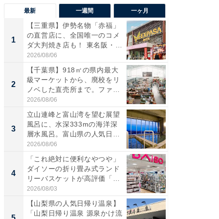
最新
一週間
一ヶ月
【三重県】伊勢名物「赤福」
【兵庫
の直営店に、全国唯一のコメ
ーメン
1
1
ダ大判焼き店も！ 東名阪・
再現した
伊...
道...
2026/08/06
2026/08/0
【千葉県】918㎡の県内最大
【三重
級マーケットから、廃校をリ
「鈴鹿天
2
2
ノベした直売所まで。ファ
は100
ー...
2026/08/06
2026/08/0
立山連峰と富山湾を望む展望
ステラ
風呂に、水深333mの海洋深
詰め放題
3
3
層水風呂。富山県の人気日
00円で「
帰...
2026/08/06
2026/08/0
「これ絶対に便利なやつや」
「ミニオ
ダイソーの折り畳み式ランド
ッグ！ 
4
4
リーバスケットが高評価「使
ど、夏限
わ...
2026/08/03
2026/08/0
【山梨県の人気日帰り温泉】
【埼玉
「山梨日帰り温泉 源泉かけ流
「行田天
5
5