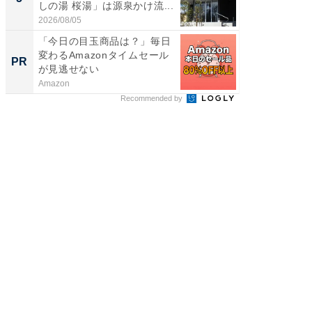
しの湯 桜湯」は源泉かけ流...
は和の
が...
2026/08/05
2026/08/0
「今日の目玉商品は？」毎日
【見城徹
変わるAmazonタイムセール
も変わ
PR
PR
が見逃せない
Amazon
FINCHI o
Recommended by