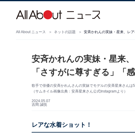
All About ニュース
ネットの話題
安斉かれんの実妹・星来、レア
安斉かれんの実妹・星来、
「さすがに尊すぎる」「感
歌手で俳優の安斉かれんさんの実妹でモデルの安斉星来さんは5月6
（サムネイル画像出典：安斉星来さん公式Instagramより）
2024.05.07
吉岡 誠悦
レアな水着ショット！