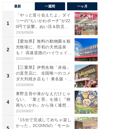
最新
一週間
一ヶ月
「やっと巡り会えたよ」ダイ
【兵庫
ソーの“ちいかわポーチ”が22
ーメン
1
1
0円で反響。ぬい活＆防災...
再現した
道...
2026/08/06
2026/08/0
【愛知県】無料の動物園＆観
【三重
光牧場に、市初の天然温泉
の直営
2
2
も！ 高速道路のハイウェイオ
ダ大判焼
ア...
伊...
2026/08/07
2026/08/0
【三重県】伊勢名物「赤福」
【千葉県
の直営店に、全国唯一のコメ
級マー
3
3
ダ大判焼き店も！ 東名阪・
ノベし
伊...
ー...
2026/08/06
2026/08/0
東野圭吾や湊かなえだけじゃ
ステラ
ない、「業と罪」を描く『映
詰め放題
4
4
画ちいかわ』から強く連想し
00円で「
た...
2026/08/07
2026/08/0
「15分で完成してめちゃ楽し
立山連
かった」3COINSの「モール
風呂に、
5
5