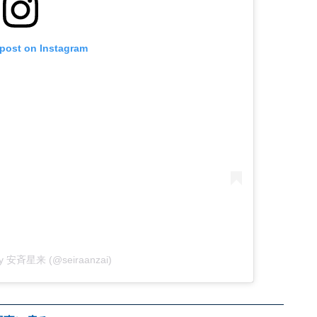
 post on Instagram
 by 安斉星来 (@seiraanzai)