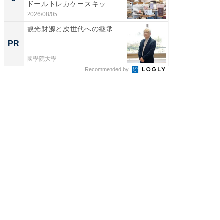
ドールトレカケースキッ...
層水風
帰...
2026/08/05
2026/08/0
観光財源と次世代への継承
観光財
PR
PR
國學院大學
國學院大
Recommended by